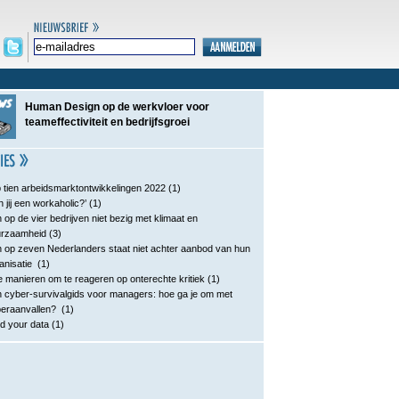
Human Design op de werkvloer voor
teameffectiviteit en bedrijfsgroei
 tien arbeidsmarktontwikkelingen 2022
(1)
n jij een workaholic?’
(1)
 op de vier bedrijven niet bezig met klimaat en
urzaamheid
(3)
 op zeven Nederlanders staat niet achter aanbod van hun
anisatie
(1)
e manieren om te reageren op onterechte kritiek
(1)
 cyber-survivalgids voor managers: hoe ga je om met
eraanvallen?
(1)
d your data
(1)