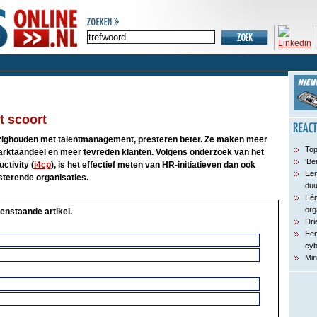
 scoort
bezighouden met talentmanagement, presteren beter. Ze maken meer
Top
arktaandeel en meer tevreden klanten. Volgens onderzoek van het
‘Be
ctivity (
i4cp
), is het effectief meten van HR-initiatieven dan ook
Een
terende organisaties.
du
Eén
org
enstaande artikel.
Dri
Een
cyb
Min