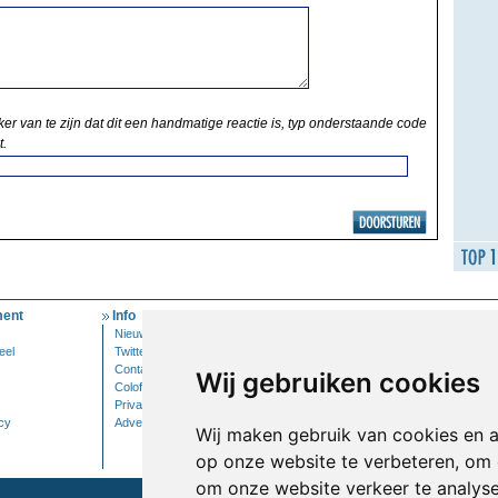
ker van te zijn dat dit een handmatige reactie is, typ onderstaande code
t.
ent
Info
Mijn Account
Nieuwsbrief
Inloggen
eel
Twitter
Contact
Wij gebruiken cookies
Colofon
Privacy
cy
Adverteren
Wij maken gebruik van cookies en 
op onze website te verbeteren, om 
om onze website verkeer te analys