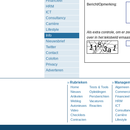
Financieel
Bericht/Opmerking:
HRM
ICT
Consultancy
Carrière
Lifestyle
Als extra controle, om er ze
Info
over in het tekstveld ernaas
Nieuwsbrief
Twitter
Contact
Colofon
Privacy
Adverteren
Rubrieken
Managem
Home
Tests & Tools
Algemeen
Nieuws
Opleidingen
Commerci
Artikelen
Persberichten
Financieel
Weblog
Vacatures
HRM
Autonieuws
Reacties
ICT
Video
Consultan
Checklists
Carrière
Contracten
Lifestyle