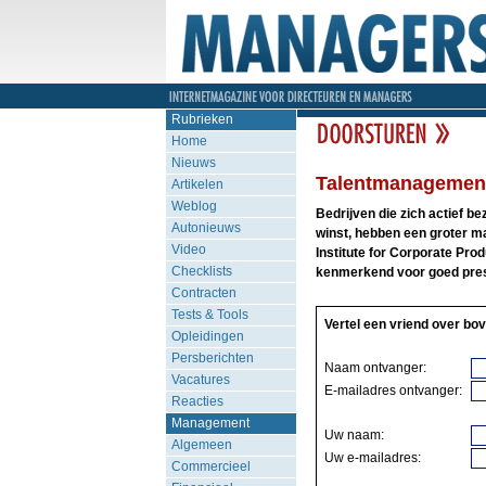
Rubrieken
Home
Nieuws
Talentmanagement
Artikelen
Weblog
Bedrijven die zich actief 
Autonieuws
winst, hebben een groter m
Video
Institute for Corporate Produ
Checklists
kenmerkend voor goed pres
Contracten
Tests & Tools
Vertel een vriend over bov
Opleidingen
Persberichten
Naam ontvanger:
Vacatures
E-mailadres ontvanger:
Reacties
Management
Uw naam:
Algemeen
Uw e-mailadres:
Commercieel