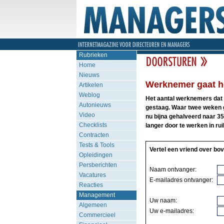
Rubrieken
Home
Nieuws
Werknemer gaat he
Artikelen
Weblog
Het aantal werknemers dat d
Autonieuws
gestaag. Waar twee weken g
Video
nu bijna gehalveerd naar 35 
Checklists
langer door te werken in ru
Contracten
Tests & Tools
Vertel een vriend over bov
Opleidingen
Persberichten
Naam ontvanger:
Vacatures
E-mailadres ontvanger:
Reacties
Management
Uw naam:
Algemeen
Uw e-mailadres:
Commercieel