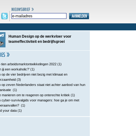
Human Design op de werkvloer voor
teameffectiviteit en bedrijfsgroei
 tien arbeidsmarktontwikkelingen 2022
(1)
n jij een workaholic?’
(1)
 op de vier bedrijven niet bezig met klimaat en
urzaamheid
(3)
 op zeven Nederlanders staat niet achter aanbod van hun
anisatie
(1)
e manieren om te reageren op onterechte kritiek
(1)
 cyber-survivalgids voor managers: hoe ga je om met
eraanvallen?
(1)
d your data
(1)