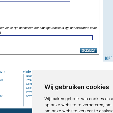
ker van te zijn dat dit een handmatige reactie is, typ onderstaande code
t.
ent
Info
Mijn Account
Nieuwsbrief
Inloggen
eel
Twitter
Contact
Wij gebruiken cookies
Colofon
Privacy
cy
Adverteren
Wij maken gebruik van cookies en 
op onze website te verbeteren, om 
om onze website verkeer te analys