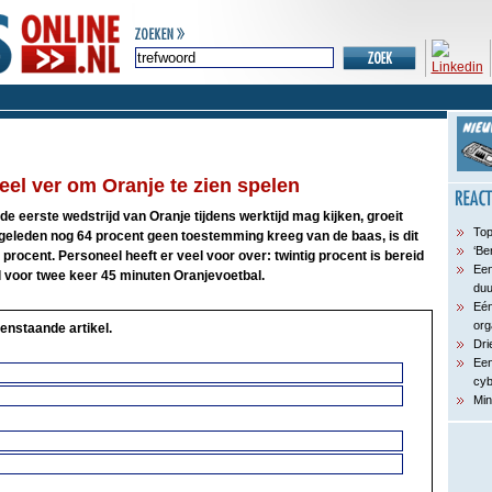
el ver om Oranje te zien spelen
e eerste wedstrijd van Oranje tijdens werktijd mag kijken, groeit
Top
eleden nog 64 procent geen toestemming kreeg van de baas, is dit
‘Be
procent. Personeel heeft er veel voor over: twintig procent is bereid
Een
il voor twee keer 45 minuten Oranjevoetbal.
du
Eén
org
enstaande artikel.
Dri
Een
cyb
Min