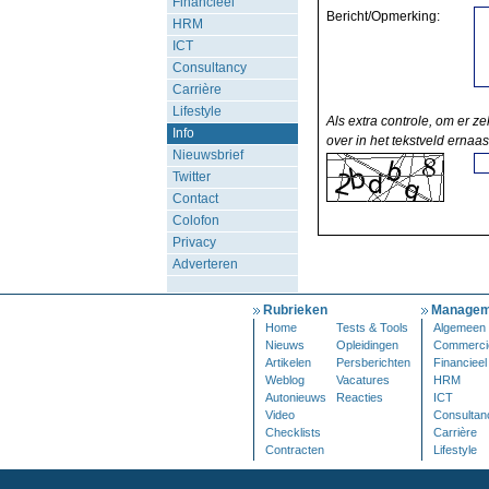
Financieel
Bericht/Opmerking:
HRM
ICT
Consultancy
Carrière
Lifestyle
Als extra controle, om er ze
Info
over in het tekstveld ernaas
Nieuwsbrief
Twitter
Contact
Colofon
Privacy
Adverteren
Rubrieken
Managem
Home
Tests & Tools
Algemeen
Nieuws
Opleidingen
Commerci
Artikelen
Persberichten
Financieel
Weblog
Vacatures
HRM
Autonieuws
Reacties
ICT
Video
Consultan
Checklists
Carrière
Contracten
Lifestyle