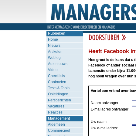
Rubrieken
Home
Nieuws
Heeft Facebook inv
Artikelen
Weblog
Hoe groot is de kans dat u t
Autonieuws
Facebook of ander sociaal 
Video
banensite onder bijna 11.00
Checklists
nog nooit vragen over hun so
Contracten
Tests & Tools
Vertel een vriend over bov
Opleidingen
Persberichten
Naam ontvanger:
Vacatures
E-mailadres ontvanger:
Reacties
Management
Uw naam:
Algemeen
Uw e-mailadres:
Commercieel