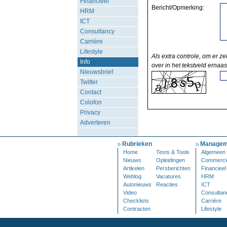
Financieel
Bericht/Opmerking:
HRM
ICT
Consultancy
Carrière
Lifestyle
Als extra controle, om er ze
Info
over in het tekstveld ernaas
Nieuwsbrief
Twitter
Contact
Colofon
Privacy
Adverteren
Rubrieken
Managem
Home
Tests & Tools
Algemeen
Nieuws
Opleidingen
Commerci
Artikelen
Persberichten
Financieel
Weblog
Vacatures
HRM
Autonieuws
Reacties
ICT
Video
Consultan
Checklists
Carrière
Contracten
Lifestyle