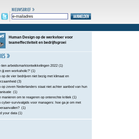
Human Design op de werkvloer voor
teameffectiviteit en bedrijfsgroei
 tien arbeidsmarktontwikkelingen 2022
(1)
n jij een workaholic?’
(1)
 op de vier bedrijven niet bezig met klimaat en
urzaamheid
(3)
 op zeven Nederlanders staat niet achter aanbod van hun
anisatie
(1)
e manieren om te reageren op onterechte kritiek
(1)
 cyber-survivalgids voor managers: hoe ga je om met
eraanvallen?
(1)
d your data
(1)