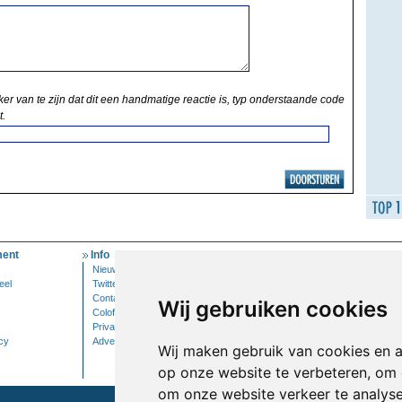
ker van te zijn dat dit een handmatige reactie is, typ onderstaande code
t.
ent
Info
Mijn Account
Nieuwsbrief
Inloggen
eel
Twitter
Contact
Wij gebruiken cookies
Colofon
Privacy
cy
Adverteren
Wij maken gebruik van cookies en 
op onze website te verbeteren, om 
om onze website verkeer te analys