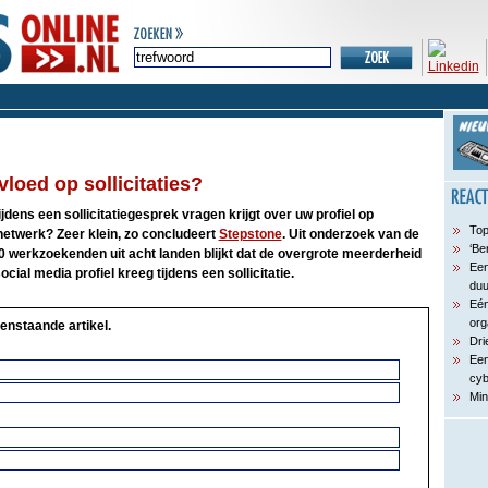
loed op sollicitaties?
ijdens een sollicitatiegesprek vragen krijgt over uw profiel op
Top
netwerk? Zeer klein, zo concludeert
Stepstone
. Uit onderzoek van de
‘Be
0 werkzoekenden uit acht landen blijkt dat de overgrote meerderheid
Een
cial media profiel kreeg tijdens een sollicitatie.
du
Eén
org
enstaande artikel.
Dri
Een
cyb
Min