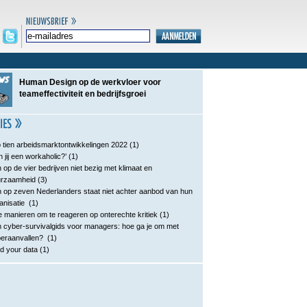
Human Design op de werkvloer voor
teameffectiviteit en bedrijfsgroei
 tien arbeidsmarktontwikkelingen 2022
(1)
n jij een workaholic?’
(1)
 op de vier bedrijven niet bezig met klimaat en
urzaamheid
(3)
 op zeven Nederlanders staat niet achter aanbod van hun
anisatie
(1)
e manieren om te reageren op onterechte kritiek
(1)
 cyber-survivalgids voor managers: hoe ga je om met
eraanvallen?
(1)
d your data
(1)