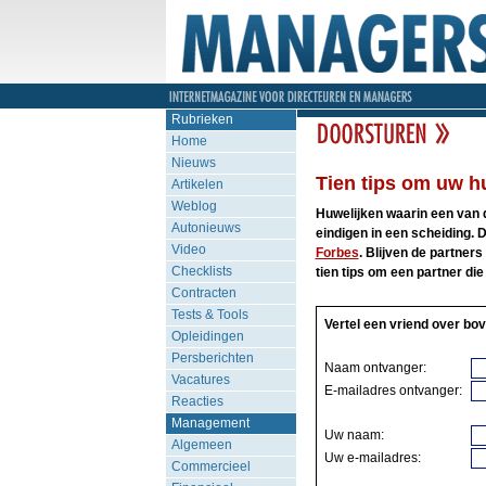
Rubrieken
Home
Nieuws
Tien tips om uw h
Artikelen
Weblog
Huwelijken waarin een van 
Autonieuws
eindigen in een scheiding. 
Video
Forbes
. Blijven de partners
Checklists
tien tips om een partner die
Contracten
Tests & Tools
Vertel een vriend over bov
Opleidingen
Persberichten
Naam ontvanger:
Vacatures
E-mailadres ontvanger:
Reacties
Management
Uw naam:
Algemeen
Uw e-mailadres:
Commercieel