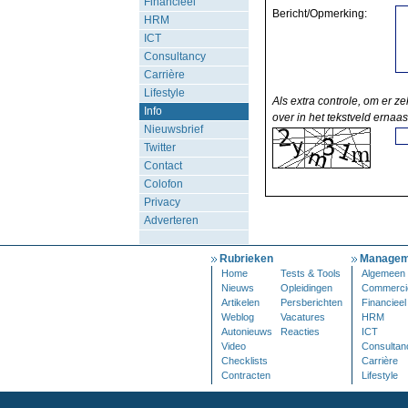
Financieel
Bericht/Opmerking:
HRM
ICT
Consultancy
Carrière
Lifestyle
Als extra controle, om er ze
Info
over in het tekstveld ernaas
Nieuwsbrief
Twitter
Contact
Colofon
Privacy
Adverteren
Rubrieken
Managem
Home
Tests & Tools
Algemeen
Nieuws
Opleidingen
Commerci
Artikelen
Persberichten
Financieel
Weblog
Vacatures
HRM
Autonieuws
Reacties
ICT
Video
Consultan
Checklists
Carrière
Contracten
Lifestyle