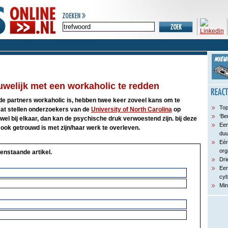
uwelijk met een workaholic te redden
de partners workaholic is, hebben twee keer zoveel kans om te
Top
Dat stellen onderzoekers van de
University of North Carolina
op
‘Be
 wel bij elkaar, dan kan de psychische druk verwoestend zijn. bij deze
Een
 ook getrouwd is met zijn/haar werk te overleven.
du
Eén
org
enstaande artikel.
Dri
Een
cyb
Min