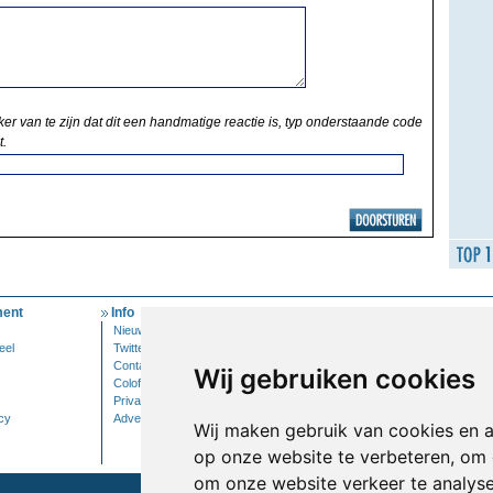
ker van te zijn dat dit een handmatige reactie is, typ onderstaande code
t.
ent
Info
Mijn Account
Nieuwsbrief
Inloggen
eel
Twitter
Contact
Wij gebruiken cookies
Colofon
Privacy
cy
Adverteren
Wij maken gebruik van cookies en 
op onze website te verbeteren, om 
om onze website verkeer te analys