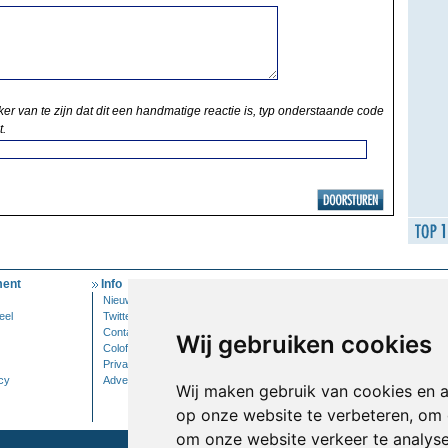
ker van te zijn dat dit een handmatige reactie is, typ onderstaande code
t.
ent
Info
Mijn Account
Nieuwsbrief
Inloggen
eel
Twitter
Contact
Wij gebruiken cookies
Colofon
Privacy
cy
Adverteren
Wij maken gebruik van cookies en 
op onze website te verbeteren, om 
om onze website verkeer te analys