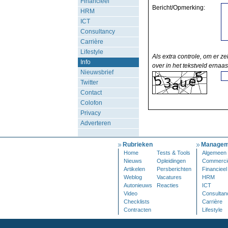
Financieel
Bericht/Opmerking:
HRM
ICT
Consultancy
Carrière
Lifestyle
Als extra controle, om er ze
Info
over in het tekstveld ernaas
Nieuwsbrief
Twitter
Contact
Colofon
Privacy
Adverteren
Rubrieken
Managem
Home
Tests & Tools
Algemeen
Nieuws
Opleidingen
Commerci
Artikelen
Persberichten
Financieel
Weblog
Vacatures
HRM
Autonieuws
Reacties
ICT
Video
Consultan
Checklists
Carrière
Contracten
Lifestyle