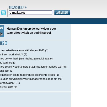
Human Design op de werkvloer voor
teameffectiviteit en bedrijfsgroei
 tien arbeidsmarktontwikkelingen 2022
(1)
n jij een workaholic?’
(1)
 op de vier bedrijven niet bezig met klimaat en
urzaamheid
(3)
 op zeven Nederlanders staat niet achter aanbod van hun
anisatie
(1)
e manieren om te reageren op onterechte kritiek
(1)
 cyber-survivalgids voor managers: hoe ga je om met
eraanvallen?
(1)
d your data
(1)