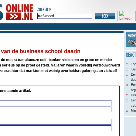
l van de business school daarin
 de meest tumultueuze ooit: banken vielen om en grote en minder
Top
serieus op de proef gesteld. Na jaren waarin volledig vertrouwd werd
‘Be
erachter dat markten met weinig overheidsregulering aan zichzelf
Een
du
Eén
org
enstaande artikel.
Dri
Een
cyb
Min