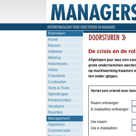
Rubrieken
Home
Nieuws
De crisis en de ro
Artikelen
Weblog
Afgelopen jaar was een van
Autonieuws
grote onderneminen werden 
Video
op marktwerking kwamen we 
Checklists
ten onder gingen.
Contracten
Tests & Tools
Vertel een vriend over bov
Opleidingen
Persberichten
Naam ontvanger:
Vacatures
E-mailadres ontvanger:
Reacties
Management
Uw naam:
Algemeen
Uw e-mailadres:
Commercieel