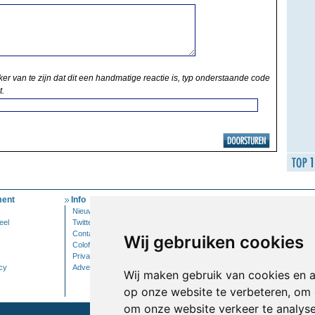
ker van te zijn dat dit een handmatige reactie is, typ onderstaande code
t.
ent
Info
Mijn Account
Nieuwsbrief
Inloggen
eel
Twitter
Contact
Wij gebruiken cookies
Colofon
Privacy
cy
Adverteren
Wij maken gebruik van cookies en 
op onze website te verbeteren, om 
om onze website verkeer te analys