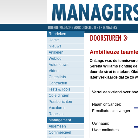
Rubrieken
Home
Nieuws
Ambitieuze teaml
Artikelen
Weblog
Onlangs was de tenniswerel
Autonieuws
Serena Williams richting de
Video
door de strot te steken. Oké,
Checklists
later verklaarde dat ze zo 
Contracten
Tests & Tools
Vertel een vriend over bov
Opleidingen
Persberichten
Naam ontvanger:
Vacatures
E-mailadres ontvanger:
Reacties
Management
Uw naam:
Algemeen
Uw e-mailadres:
Commercieel