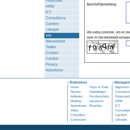
Financieel
Bericht/Opmerking:
HRM
ICT
Consultancy
Carrière
Lifestyle
Als extra controle, om er ze
Info
over in het tekstveld ernaas
Nieuwsbrief
Twitter
Contact
Colofon
Privacy
Adverteren
Rubrieken
Managem
Home
Tests & Tools
Algemeen
Nieuws
Opleidingen
Commerci
Artikelen
Persberichten
Financieel
Weblog
Vacatures
HRM
Autonieuws
Reacties
ICT
Video
Consultan
Checklists
Carrière
Contracten
Lifestyle