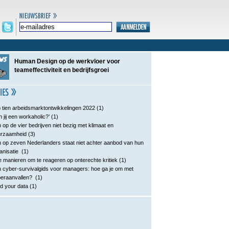
Human Design op de werkvloer voor
teameffectiviteit en bedrijfsgroei
 tien arbeidsmarktontwikkelingen 2022
(1)
n jij een workaholic?’
(1)
 op de vier bedrijven niet bezig met klimaat en
urzaamheid
(3)
 op zeven Nederlanders staat niet achter aanbod van hun
anisatie
(1)
e manieren om te reageren op onterechte kritiek
(1)
 cyber-survivalgids voor managers: hoe ga je om met
eraanvallen?
(1)
d your data
(1)