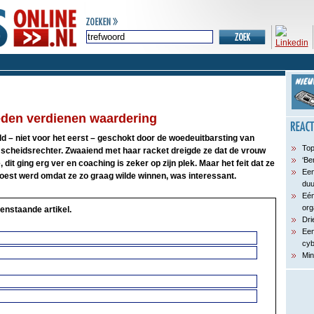
eden verdienen waardering
d – niet voor het eerst – geschokt door de woedeuitbarsting van
Top
 scheidsrechter. Zwaaiend met haar racket dreigde ze dat de vrouw
‘Be
 dit ging erg ver en coaching is zeker op zijn plek. Maar het feit dat ze
Een
woest werd omdat ze zo graag wilde winnen, was interessant.
du
Eén
org
enstaande artikel.
Dri
Een
cyb
Min