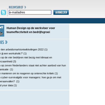
Human Design op de werkvloer voor
teameffectiviteit en bedrijfsgroei
 tien arbeidsmarktontwikkelingen 2022
(1)
n jij een workaholic?’
(1)
 op de vier bedrijven niet bezig met klimaat en
urzaamheid
(3)
 op zeven Nederlanders staat niet achter aanbod van hun
anisatie
(1)
e manieren om te reageren op onterechte kritiek
(1)
 cyber-survivalgids voor managers: hoe ga je om met
eraanvallen?
(1)
d your data
(1)