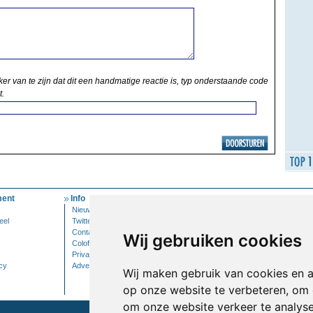
ker van te zijn dat dit een handmatige reactie is, typ onderstaande code
t.
ent
Info
Mijn Account
Nieuwsbrief
Inloggen
eel
Twitter
Contact
Wij gebruiken cookies
Colofon
Privacy
cy
Adverteren
Wij maken gebruik van cookies en 
op onze website te verbeteren, om 
om onze website verkeer te analys