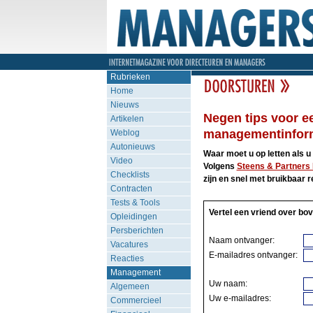
Rubrieken
Home
Nieuws
Negen tips voor e
Artikelen
managementinfor
Weblog
Autonieuws
Waar moet u op letten als 
Video
Volgens
Steens & Partners 
Checklists
zijn en snel met bruikbaar 
Contracten
Tests & Tools
Vertel een vriend over bov
Opleidingen
Persberichten
Naam ontvanger:
Vacatures
E-mailadres ontvanger:
Reacties
Management
Uw naam:
Algemeen
Uw e-mailadres:
Commercieel