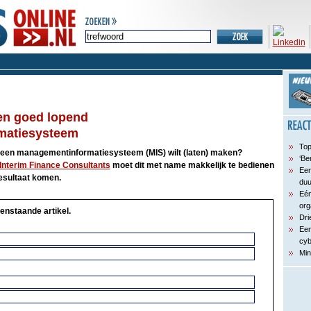
en goed lopend
matiesysteem
Top
u een managementinformatiesysteem (MIS) wilt (laten) maken?
‘Be
Interim Finance Consultants
moet dit met name makkelijk te bedienen
Een
resultaat komen.
du
Eén
org
enstaande artikel.
Dri
Een
cyb
Min