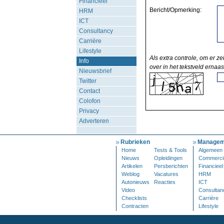
Financieel
Bericht/Opmerking:
HRM
ICT
Consultancy
Carrière
Lifestyle
Als extra controle, om er ze
Info
over in het tekstveld ernaas
Nieuwsbrief
Twitter
Contact
Colofon
Privacy
Adverteren
Rubrieken
Managem
Home
Tests & Tools
Algemeen
Nieuws
Opleidingen
Commerci
Artikelen
Persberichten
Financieel
Weblog
Vacatures
HRM
Autonieuws
Reacties
ICT
Video
Consultan
Checklists
Carrière
Contracten
Lifestyle