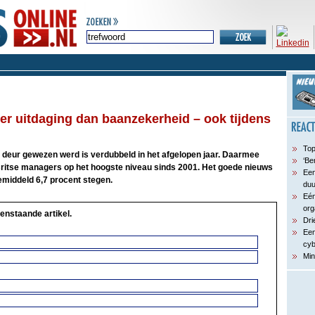
er uitdaging dan baanzekerheid – ook tijdens
Top
 deur gewezen werd is verdubbeld in het afgelopen jaar. Daarmee
‘Be
Britse managers op het hoogste niveau sinds 2001. Het goede nieuws
Een
emiddeld 6,7 procent stegen.
du
Eén
org
enstaande artikel.
Dri
Een
cyb
Min