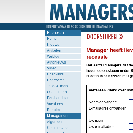
Rubrieken
Home
Nieuws
Manager heeft liev
Artikelen
recessie
Weblog
Autonieuws
Het aantal managers dat de
Video
liggen de ontslagen onder 
Checklists
is dat hun salarissen met g
Contracten
Tests & Tools
Vertel een vriend over bov
Opleidingen
Persberichten
Naam ontvanger:
Vacatures
E-mailadres ontvanger:
Reacties
Management
Uw naam:
Algemeen
Uw e-mailadres:
Commercieel