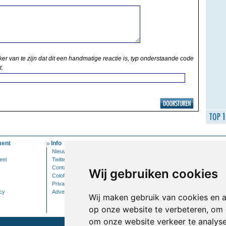
ker van te zijn dat dit een handmatige reactie is, typ onderstaande code
t.
ent
Info
Mijn Account
Nieuwsbrief
Inloggen
eel
Twitter
Contact
Wij gebruiken cookies
Colofon
Privacy
cy
Adverteren
Wij maken gebruik van cookies en 
op onze website te verbeteren, om 
om onze website verkeer te analys