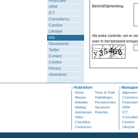
Financieel
Bericht/Opmerking:
HRM
ICT
Consultancy
Carrière
Lifestyle
Als extra controle, om er ze
Info
over in het tekstveld ernaas
Nieuwsbrief
Twitter
Contact
Colofon
Privacy
Adverteren
Rubrieken
Managem
Home
Tests & Tools
Algemeen
Nieuws
Opleidingen
Commerci
Artikelen
Persberichten
Financieel
Weblog
Vacatures
HRM
Autonieuws
Reacties
ICT
Video
Consultan
Checklists
Carrière
Contracten
Lifestyle