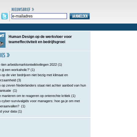
Human Design op de werkvloer voor
teameffectiviteit en bedrijfsgroei
 tien arbeidsmarktontwikkelingen 2022
(1)
n jij een workaholic?’
(1)
 op de vier bedrijven niet bezig met klimaat en
urzaamheid
(3)
 op zeven Nederlanders staat niet achter aanbod van hun
anisatie
(1)
e manieren om te reageren op onterechte kritiek
(1)
 cyber-survivalgids voor managers: hoe ga je om met
eraanvallen?
(1)
d your data
(1)