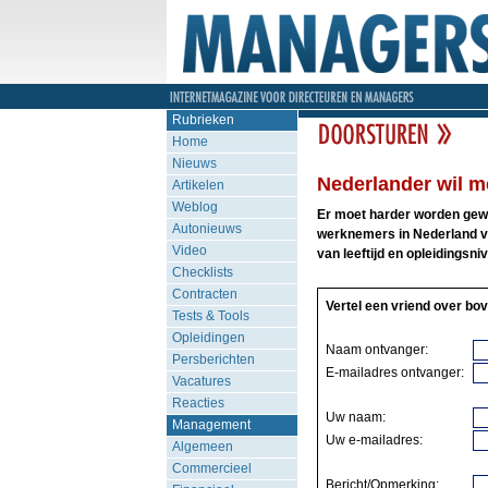
Rubrieken
Home
Nieuws
Nederlander wil me
Artikelen
Weblog
Er moet harder worden gewe
Autonieuws
werknemers in Nederland vi
Video
van leeftijd en opleidings
Checklists
Contracten
Vertel een vriend over bov
Tests & Tools
Opleidingen
Naam ontvanger:
Persberichten
E-mailadres ontvanger:
Vacatures
Reacties
Uw naam:
Management
Uw e-mailadres:
Algemeen
Commercieel
Bericht/Opmerking: