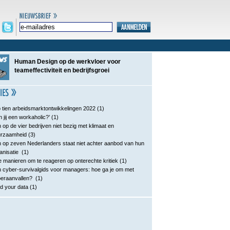
Human Design op de werkvloer voor
teameffectiviteit en bedrijfsgroei
 tien arbeidsmarktontwikkelingen 2022
(1)
n jij een workaholic?’
(1)
 op de vier bedrijven niet bezig met klimaat en
urzaamheid
(3)
 op zeven Nederlanders staat niet achter aanbod van hun
anisatie
(1)
e manieren om te reageren op onterechte kritiek
(1)
 cyber-survivalgids voor managers: hoe ga je om met
eraanvallen?
(1)
d your data
(1)