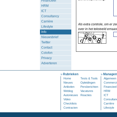
Financieel
HRM
ICT
Consultancy
Carrière
Als extra controle, om er ze
Lifestyle
over in het tekstveld ernaas
Info
Nieuwsbrief
Twitter
Contact
Colofon
Privacy
Adverteren
Rubrieken
Managem
Home
Tests & Tools
Algemeen
Nieuws
Opleidingen
Commerci
Artikelen
Persberichten
Financieel
Weblog
Vacatures
HRM
Autonieuws
Reacties
ICT
Video
Consultan
Checklists
Carrière
Contracten
Lifestyle