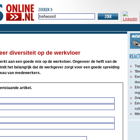
er diversiteit op de werkvloer
rkt aan een goede mix op de werkvloer. Ongeveer de helft van de
Top
ndt het belangrijk dat de werkgever zorgt voor een goede spreiding
‘Be
niveau van medewerkers.
Een
du
Eén
enstaande artikel.
org
Dri
Een
cyb
Min