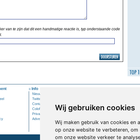
ker van te zijn dat dit een handmatige reactie is, typ onderstaande code
t.
ent
Info
Mijn Account
Nieuwsbrief
Inloggen
eel
Twitter
Contact
Wij gebruiken cookies
Colofon
Privacy
cy
Adverteren
Wij maken gebruik van cookies en 
op onze website te verbeteren, om 
om onze website verkeer te analys