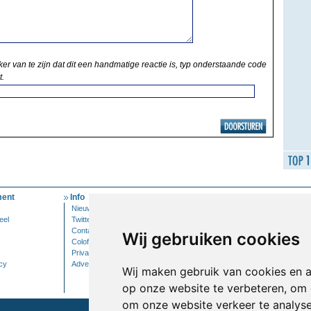
ker van te zijn dat dit een handmatige reactie is, typ onderstaande code
t.
ent
Info
Mijn Account
Nieuwsbrief
Inloggen
eel
Twitter
Contact
Wij gebruiken cookies
Colofon
Privacy
cy
Adverteren
Wij maken gebruik van cookies en 
op onze website te verbeteren, om 
om onze website verkeer te analys