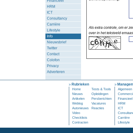
Financieel
HRM
ICT
Consultancy
Carrière
Als extra controle, om er ze
Lifestyle
over in het tekstveld ernaas
Info
Nieuwsbrief
Twitter
Contact
Colofon
Privacy
Adverteren
Rubrieken
Managem
Home
Tests & Tools
Algemeen
Nieuws
Opleidingen
Commerci
Artikelen
Persberichten
Financieel
Weblog
Vacatures
HRM
Autonieuws
Reacties
ICT
Video
Consultan
Checklists
Carrière
Contracten
Lifestyle