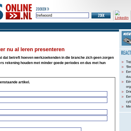
ter nu al leren presenteren
at dat betreft hoeven werkzoekenden in die branche zich geen zorgen
Top
ers rekening houden met minder goede periodes en dus met hun
‘Be
Een
du
Eén
enstaande artikel.
org
Dri
Een
cyb
Min