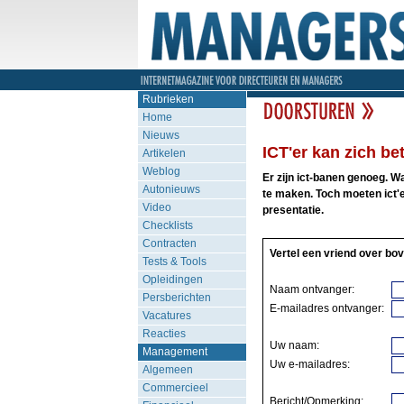
Rubrieken
Home
Nieuws
ICT'er kan zich be
Artikelen
Weblog
Er zijn ict-banen genoeg. W
Autonieuws
te maken. Toch moeten ict'
Video
presentatie.
Checklists
Contracten
Vertel een vriend over bov
Tests & Tools
Opleidingen
Naam ontvanger:
Persberichten
E-mailadres ontvanger:
Vacatures
Reacties
Uw naam:
Management
Uw e-mailadres:
Algemeen
Commercieel
Bericht/Opmerking: