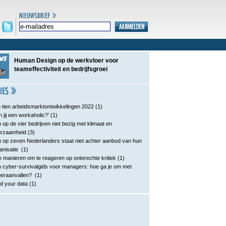
Human Design op de werkvloer voor
teameffectiviteit en bedrijfsgroei
 tien arbeidsmarktontwikkelingen 2022
(1)
n jij een workaholic?’
(1)
 op de vier bedrijven niet bezig met klimaat en
urzaamheid
(3)
 op zeven Nederlanders staat niet achter aanbod van hun
anisatie
(1)
e manieren om te reageren op onterechte kritiek
(1)
 cyber-survivalgids voor managers: hoe ga je om met
eraanvallen?
(1)
d your data
(1)