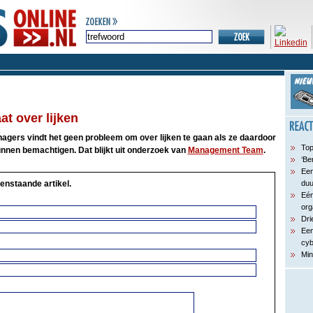
t over lijken
agers vindt het geen probleem om over lijken te gaan als ze daardoor
Top
nnen bemachtigen. Dat blijkt uit onderzoek van
Management Team
.
‘Be
Een
enstaande artikel.
du
Eén
org
Dri
Een
cyb
Min