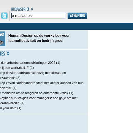
Human Design op de werkvloer voor
teameffectiviteit en bedrijfsgroei
 tien arbeidsmarktontwikkelingen 2022
(1)
n jij een workaholic?’
(1)
 op de vier bedrijven niet bezig met klimaat en
urzaamheid
(3)
 op zeven Nederlanders staat niet achter aanbod van hun
anisatie
(1)
e manieren om te reageren op onterechte kritiek
(1)
 cyber-survivalgids voor managers: hoe ga je om met
eraanvallen?
(1)
d your data
(1)