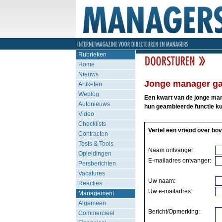
Rubrieken
Home
Nieuws
Jonge manager gaa
Artikelen
Weblog
Een kwart van de jonge man
Autonieuws
hun geambieerde functie ku
Video
Checklists
Vertel een vriend over bov
Contracten
Tests & Tools
Naam ontvanger:
Opleidingen
E-mailadres ontvanger:
Persberichten
Vacatures
Uw naam:
Reacties
Uw e-mailadres:
Management
Algemeen
Bericht/Opmerking:
Commercieel