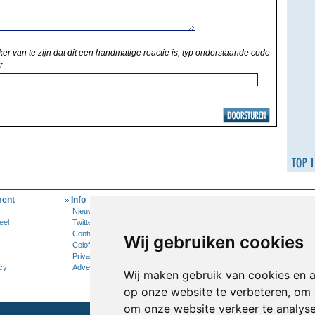
ker van te zijn dat dit een handmatige reactie is, typ onderstaande code
t.
ent
Info
Mijn Account
Nieuwsbrief
Inloggen
eel
Twitter
Contact
Wij gebruiken cookies
Colofon
Privacy
cy
Adverteren
Wij maken gebruik van cookies en 
op onze website te verbeteren, om 
om onze website verkeer te analys