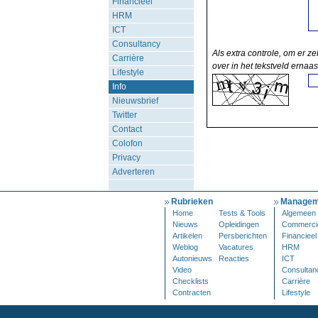
Financieel
HRM
ICT
Consultancy
Als extra controle, om er ze
Carrière
over in het tekstveld ernaas
Lifestyle
Info
Nieuwsbrief
Twitter
Contact
Colofon
Privacy
Adverteren
Rubrieken
Managem
Home
Tests & Tools
Algemeen
Nieuws
Opleidingen
Commerci
Artikelen
Persberichten
Financieel
Weblog
Vacatures
HRM
Autonieuws
Reacties
ICT
Video
Consultan
Checklists
Carrière
Contracten
Lifestyle