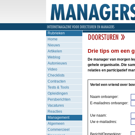
Rubrieken
Home
Nieuws
Drie tips om een g
Artikelen
Weblog
De manager van morgen legt
Autonieuws
gehele organisatie. Die sa
Video
relaties en participatief m
Checklists
Contracten
Vertel een vriend over bov
Tests & Tools
Opleidingen
Naam ontvanger:
Persberichten
E-mailadres ontvanger:
Vacatures
Reacties
Uw naam:
Management
Uw e-mailadres:
Algemeen
Commercieel
Bericht/Opmerking: