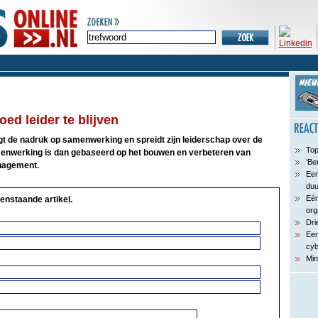
oed leider te blijven
 de nadruk op samenwerking en spreidt zijn leiderschap over de
Top
menwerking is dan gebaseerd op het bouwen en verbeteren van
‘Be
anagement.
Een
du
Eén
enstaande artikel.
org
Dri
Een
cyb
Min