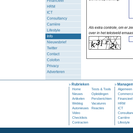
Financieel
HRM
ICT
Consultancy
Carrière
Als extra controle, om er ze
Lifestyle
over in het tekstveld ernaas
Info
Nieuwsbrief
Twitter
Contact
Colofon
Privacy
Adverteren
Rubrieken
Managem
Home
Tests & Tools
Algemeen
Nieuws
Opleidingen
Commerci
Artikelen
Persberichten
Financieel
Weblog
Vacatures
HRM
Autonieuws
Reacties
ICT
Video
Consultan
Checklists
Carrière
Contracten
Lifestyle