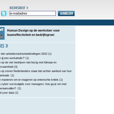
Human Design op de werkvloer voor
teameffectiviteit en bedrijfsgroei
 tien arbeidsmarktontwikkelingen 2022
(1)
n jij een workaholic?’
(1)
 op de vier bedrijven niet bezig met klimaat en
urzaamheid
(3)
 op zeven Nederlanders staat niet achter aanbod van hun
anisatie
(1)
e manieren om te reageren op onterechte kritiek
(1)
 cyber-survivalgids voor managers: hoe ga je om met
eraanvallen?
(1)
d your data
(1)