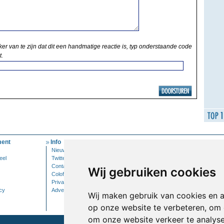
ker van te zijn dat dit een handmatige reactie is, typ onderstaande code
t.
ent
Info
Mijn Account
Nieuwsbrief
Inloggen
eel
Twitter
Contact
Wij gebruiken cookies
Colofon
Privacy
cy
Adverteren
Wij maken gebruik van cookies en 
op onze website te verbeteren, om 
om onze website verkeer te analys