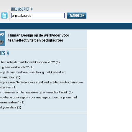
Human Design op de werkvloer voor
teameffectiviteit en bedrijfsgroei
 tien arbeidsmarktontwikkelingen 2022
(1)
n jij een workaholic?’
(1)
 op de vier bedrijven niet bezig met klimaat en
urzaamheid
(3)
 op zeven Nederlanders staat niet achter aanbod van hun
anisatie
(1)
e manieren om te reageren op onterechte kritiek
(1)
 cyber-survivalgids voor managers: hoe ga je om met
eraanvallen?
(1)
d your data
(1)