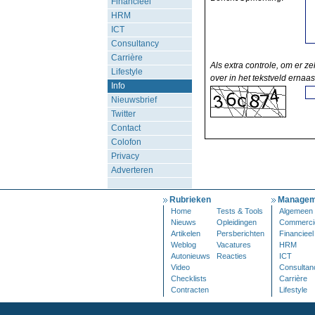
Financieel
HRM
ICT
Consultancy
Carrière
Als extra controle, om er ze
Lifestyle
over in het tekstveld ernaas
Info
Nieuwsbrief
Twitter
Contact
Colofon
Privacy
Adverteren
Rubrieken
Managem
Home
Tests & Tools
Algemeen
Nieuws
Opleidingen
Commerci
Artikelen
Persberichten
Financieel
Weblog
Vacatures
HRM
Autonieuws
Reacties
ICT
Video
Consultan
Checklists
Carrière
Contracten
Lifestyle