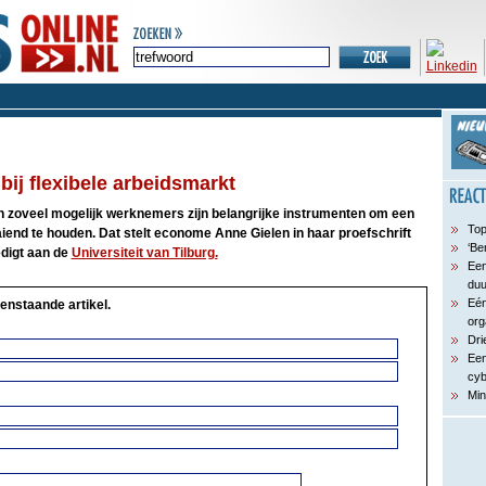
bij flexibele arbeidsmarkt
an zoveel mogelijk werknemers zijn belangrijke instrumenten om een
Top
end te houden. Dat stelt econome Anne Gielen in haar proefschrift
‘Be
digt aan de
Universiteit van Tilburg.
Een
du
Eén
enstaande artikel.
org
Dri
Een
cyb
Min