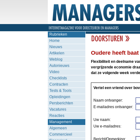
Rubrieken
Home
Nieuws
Oudere heeft baat 
Artikelen
Weblog
Flexibiliteit en deelname v
Autonieuws
vergrijzende economie draai
Video
dat ze volgende week verde
Checklists
Contracten
Vertel een vriend over bov
Tests & Tools
Opleidingen
Naam ontvanger:
Persberichten
E-mailadres ontvanger:
Vacatures
Reacties
Uw naam:
Management
Uw e-mailadres:
Algemeen
Commercieel
Bericht/Opmerking: