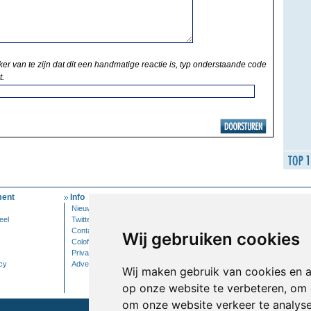
ker van te zijn dat dit een handmatige reactie is, typ onderstaande code
t.
ent
Info
Mijn Account
Nieuwsbrief
Inloggen
eel
Twitter
Contact
Wij gebruiken cookies
Colofon
Privacy
cy
Adverteren
Wij maken gebruik van cookies en 
op onze website te verbeteren, om 
om onze website verkeer te analys