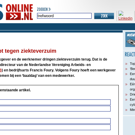
t tegen ziekteverzuim
ever en de werknemer dringen ziekteverzuim terug. Dat is de
Top
 directeur van de Nederlandse Vereniging Arbeids- en
‘Be
B
) en bedrijfsarts Francis Foury. Volgens Foury hoeft een werkgever
Een
nemen bij een ‘baaldag’ van een medewerker.
du
Eén
org
enstaande artikel.
Dri
Een
cyb
Min