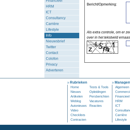
Financieel
Bericht/Opmerking:
HRM
ICT
Consultancy
Carrière
Lifestyle
Als extra controle, om er ze
Info
over in het tekstveld ernaas
Nieuwsbrief
Twitter
Contact
Colofon
Privacy
Adverteren
Rubrieken
Managem
Home
Tests & Tools
Algemeen
Nieuws
Opleidingen
Commerci
Artikelen
Persberichten
Financieel
Weblog
Vacatures
HRM
Autonieuws
Reacties
ICT
Video
Consultan
Checklists
Carrière
Contracten
Lifestyle