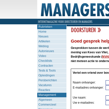
Rubrieken
Home
Nieuws
Goed gesprek help
Artikelen
Weblog
Gesprekken tussen de werkg
Autonieuws
mening van Kees van Vliet,
Video
Bedrijfsgeneeskunde (
NVA
Checklists
niet meteen actie te onder
Contracten
Tests & Tools
Vertel een vriend over bov
Opleidingen
Persberichten
Naam ontvanger:
Vacatures
E-mailadres ontvanger:
Reacties
Management
Uw naam:
Algemeen
Uw e-mailadres:
Commercieel