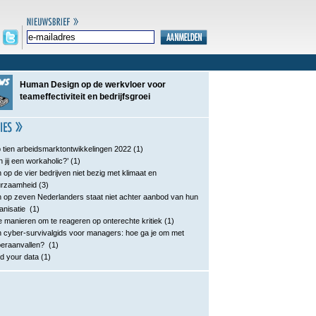
Human Design op de werkvloer voor
teameffectiviteit en bedrijfsgroei
 tien arbeidsmarktontwikkelingen 2022
(1)
n jij een workaholic?’
(1)
 op de vier bedrijven niet bezig met klimaat en
urzaamheid
(3)
 op zeven Nederlanders staat niet achter aanbod van hun
anisatie
(1)
e manieren om te reageren op onterechte kritiek
(1)
 cyber-survivalgids voor managers: hoe ga je om met
eraanvallen?
(1)
d your data
(1)