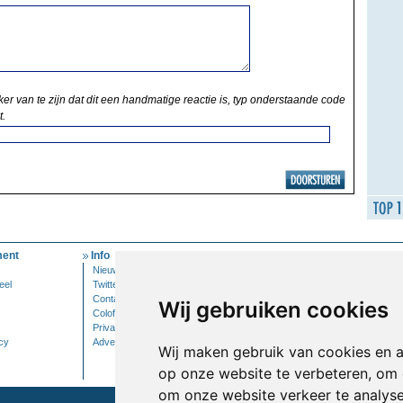
ker van te zijn dat dit een handmatige reactie is, typ onderstaande code
t.
ent
Info
Mijn Account
Nieuwsbrief
Inloggen
eel
Twitter
Contact
Wij gebruiken cookies
Colofon
Privacy
cy
Adverteren
Wij maken gebruik van cookies en 
op onze website te verbeteren, om 
om onze website verkeer te analys