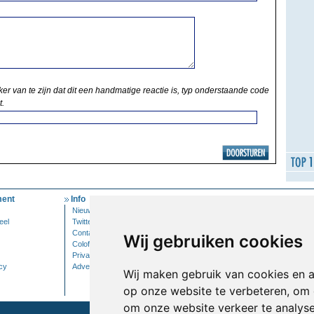
ker van te zijn dat dit een handmatige reactie is, typ onderstaande code
t.
ent
Info
Mijn Account
Nieuwsbrief
Inloggen
eel
Twitter
Contact
Wij gebruiken cookies
Colofon
Privacy
cy
Adverteren
Wij maken gebruik van cookies en 
op onze website te verbeteren, om 
om onze website verkeer te analys