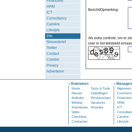
Financieel
HRM
Bericht/Opmerking:
ICT
Consultancy
Carrière
Lifestyle
Info
Als extra controle, om er ze
Nieuwsbrief
over in het tekstveld ernaas
Twitter
Contact
Colofon
Privacy
Adverteren
Rubrieken
Managem
Home
Tests & Tools
Algemeen
Nieuws
Opleidingen
Commerci
Artikelen
Persberichten
Financieel
Weblog
Vacatures
HRM
Autonieuws
Reacties
ICT
Video
Consultan
Checklists
Carrière
Contracten
Lifestyle