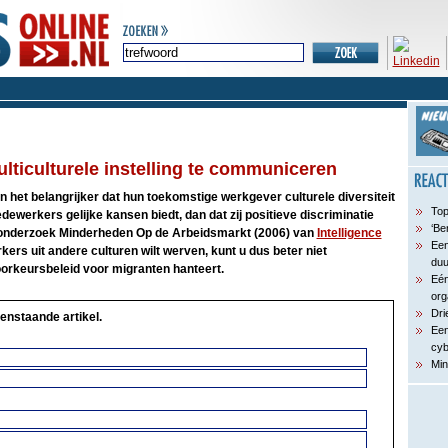
lticulturele instelling te communiceren
het belangrijker dat hun toekomstige werkgever culturele diversiteit
Top
dewerkers gelijke kansen biedt, dan dat zij positieve discriminatie
‘Be
het onderzoek Minderheden Op de Arbeidsmarkt (2006) van
Intelligence
Een
ers uit andere culturen wilt werven, kunt u dus beter niet
du
rkeursbeleid voor migranten hanteert.
Eén
org
Dri
enstaande artikel.
Een
cyb
Min