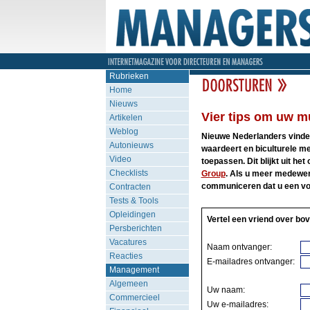
Rubrieken
Home
Nieuws
Vier tips om uw mu
Artikelen
Weblog
Nieuwe Nederlanders vinden 
Autonieuws
waardeert en biculturele me
Video
toepassen. Dit blijkt uit 
Checklists
Group
. Als u meer medewerk
communiceren dat u een voo
Contracten
Tests & Tools
Opleidingen
Vertel een vriend over bov
Persberichten
Vacatures
Naam ontvanger:
Reacties
E-mailadres ontvanger:
Management
Algemeen
Uw naam:
Commercieel
Uw e-mailadres: