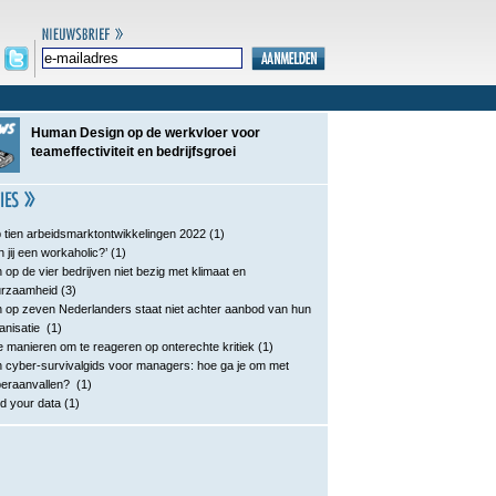
Human Design op de werkvloer voor
teameffectiviteit en bedrijfsgroei
 tien arbeidsmarktontwikkelingen 2022
(1)
n jij een workaholic?’
(1)
 op de vier bedrijven niet bezig met klimaat en
urzaamheid
(3)
 op zeven Nederlanders staat niet achter aanbod van hun
anisatie
(1)
e manieren om te reageren op onterechte kritiek
(1)
 cyber-survivalgids voor managers: hoe ga je om met
eraanvallen?
(1)
d your data
(1)