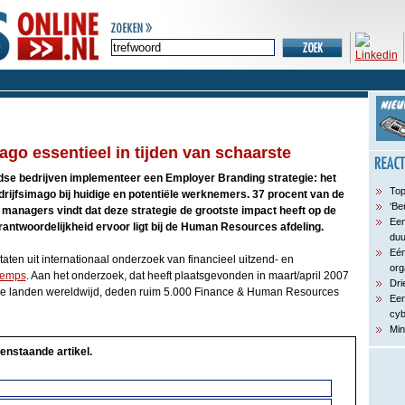
mago essentieel in tijden van schaarste
se bedrijven implementeer een Employer Branding strategie: het
Top
drijfsimago bij huidige en potentiële werknemers. 37 procent van de
‘Be
anagers vindt dat deze strategie de grootste impact heeft op de
Een
erantwoordelijkheid ervoor ligt bij de Human Resources afdeling.
du
Eén
ltaten uit internationaal onderzoek van financieel uitzend- en
org
temps
. Aan het onderzoek, dat heeft plaatsgevonden in maart/april 2007
Dri
nde landen wereldwijd, deden ruim 5.000 Finance & Human Resources
Een
cyb
Min
enstaande artikel.