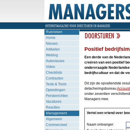
Rubrieken
Home
Nieuws
Positief bedrijfsi
Artikelen
Weblog
Een derde van de Nederland
Autonieuws
creëren van een positief be
Video
ondervraagde Nederlandse m
Checklists
bedrijfscultuur en dat de v
Contracten
Dit zijn de opvallendste resu
Tests & Tools
detacheringsbureau
Accoun
Opleidingen
onder zeventien verschille
Persberichten
Managers mee.
Vacatures
Reacties
Vertel een vriend over bov
Management
Algemeen
Naam ontvanger:
Commercieel