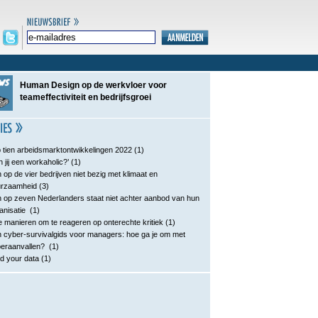
Human Design op de werkvloer voor
teameffectiviteit en bedrijfsgroei
 tien arbeidsmarktontwikkelingen 2022
(1)
n jij een workaholic?’
(1)
 op de vier bedrijven niet bezig met klimaat en
urzaamheid
(3)
 op zeven Nederlanders staat niet achter aanbod van hun
anisatie
(1)
e manieren om te reageren op onterechte kritiek
(1)
 cyber-survivalgids voor managers: hoe ga je om met
eraanvallen?
(1)
d your data
(1)