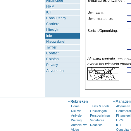
Financieel
E-mailadres ontvanger:
HRM
ICT
Uw naam:
Consultancy
Uw e-mailadres:
Carrière
Lifestyle
Bericht/Opmerking:
Info
Nieuwsbrief
Twitter
Contact
Als extra controle, om er ze
Colofon
over in het tekstveld ernaas
Privacy
Adverteren
Rubrieken
Managem
Home
Tests & Tools
Algemeen
Nieuws
Opleidingen
Commerci
Artikelen
Persberichten
Financieel
Weblog
Vacatures
HRM
Autonieuws
Reacties
ICT
Video
Consultan