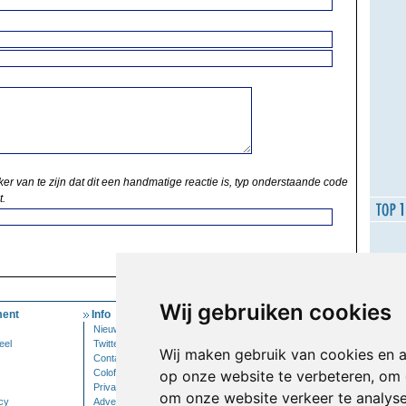
ker van te zijn dat dit een handmatige reactie is, typ onderstaande code
t.
Wij gebruiken cookies
ent
Info
Mijn Account
Nieuwsbrief
Inloggen
eel
Twitter
Wij maken gebruik van cookies en 
Contact
Colofon
op onze website te verbeteren, om 
Privacy
om onze website verkeer te analys
cy
Adverteren