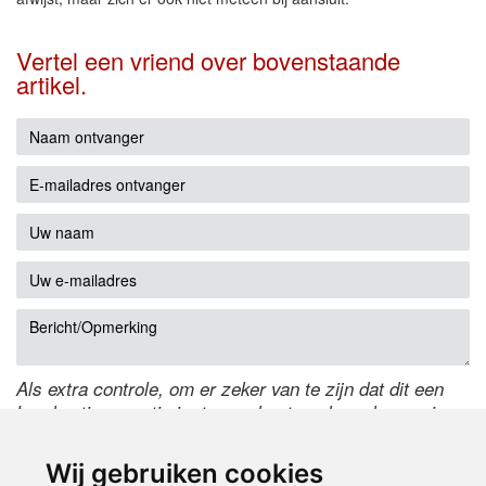
Vertel een vriend over bovenstaande
artikel.
Als extra controle, om er zeker van te zijn dat dit een
handmatige reactie is, typ onderstaande code over in
het tekstveld ernaast. Is het niet te lezen? Klik
hier
om
de code te wijzigen.
Wij gebruiken cookies