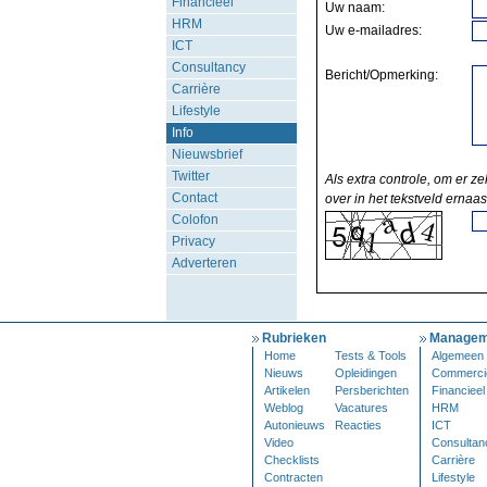
Financieel
Uw naam:
HRM
Uw e-mailadres:
ICT
Consultancy
Bericht/Opmerking:
Carrière
Lifestyle
Info
Nieuwsbrief
Twitter
Als extra controle, om er ze
Contact
over in het tekstveld ernaas
Colofon
Privacy
Adverteren
Rubrieken
Managem
Home
Tests & Tools
Algemeen
Nieuws
Opleidingen
Commerci
Artikelen
Persberichten
Financieel
Weblog
Vacatures
HRM
Autonieuws
Reacties
ICT
Video
Consultan
Checklists
Carrière
Contracten
Lifestyle