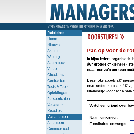
Rubrieken
Home
Nieuws
Pas op voor de rot
Artikelen
Weblog
In bijna iedere organisati
Autonieuws
â€“ grotere of kleinere - st
Video
maar één zo'n persoon nodig 
Checklists
Deze rotte appels â€“ mensen
Contracten
en/of anderen pesten â€“ zij
Tests & Tools
uiteindelijk voor dat de hele
Opleidingen
Persberichten
Vacatures
Vertel een vriend over bov
Reacties
Management
Naam ontvanger:
Algemeen
E-mailadres ontvanger:
Commercieel