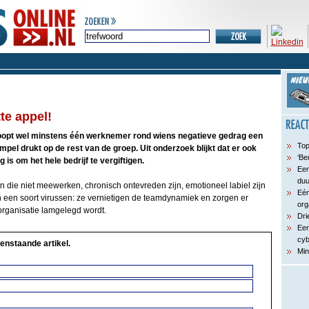
te appel!
e loopt wel minstens één werknemer rond wiens negatieve gedrag een
Top
empel drukt op de rest van de groep. Uit onderzoek blijkt dat er ook
‘Be
is om het hele bedrijf te vergiftigen.
Een
du
 die niet meewerken, chronisch ontevreden zijn, emotioneel labiel zijn
Eén
n een soort virussen: ze vernietigen de teamdynamiek en zorgen er
org
 organisatie lamgelegd wordt.
Dri
Een
cyb
enstaande artikel.
Min