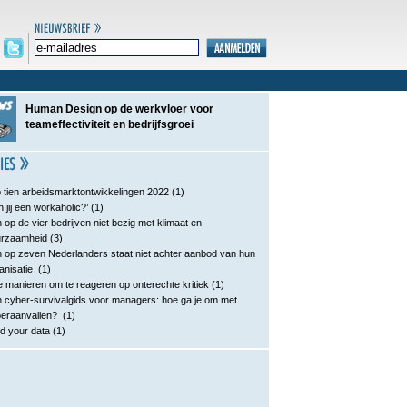
Human Design op de werkvloer voor
teameffectiviteit en bedrijfsgroei
 tien arbeidsmarktontwikkelingen 2022
(1)
n jij een workaholic?’
(1)
 op de vier bedrijven niet bezig met klimaat en
urzaamheid
(3)
 op zeven Nederlanders staat niet achter aanbod van hun
anisatie
(1)
e manieren om te reageren op onterechte kritiek
(1)
 cyber-survivalgids voor managers: hoe ga je om met
eraanvallen?
(1)
d your data
(1)