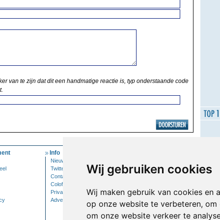
ker van te zijn dat dit een handmatige reactie is, typ onderstaande code
t.
ent
Info
Mijn Account
Nieuwsbrief
Inloggen
Wij gebruiken cookies
eel
Twitter
Contact
Colofon
Wij maken gebruik van cookies en 
Privacy
cy
Adverteren
op onze website te verbeteren, om 
om onze website verkeer te analys