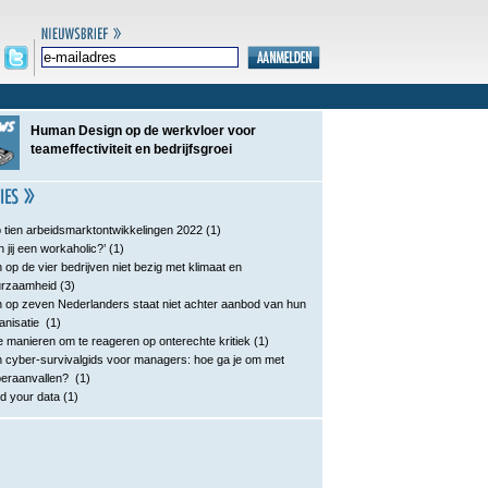
Human Design op de werkvloer voor
teameffectiviteit en bedrijfsgroei
 tien arbeidsmarktontwikkelingen 2022
(1)
n jij een workaholic?’
(1)
 op de vier bedrijven niet bezig met klimaat en
urzaamheid
(3)
 op zeven Nederlanders staat niet achter aanbod van hun
anisatie
(1)
e manieren om te reageren op onterechte kritiek
(1)
 cyber-survivalgids voor managers: hoe ga je om met
eraanvallen?
(1)
d your data
(1)