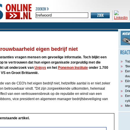
rouwbaarheid eigen bedrijf niet
stanties vragen mensen om gevoelige informatie. Toch blijkt een
Top
op te vertrouwen dat hun eigen organisatie zorgvuldig met die
‘Be
jkt uit onderzoek van
Unisys
en het
Ponemon Institute
onder 1.700
Een
VS en Groot Brittannië.
du
Eén
de van de CEO's het eigen bedrijf niet, hetzelfde aantal is er niet zeker
org
en betrouwbaar vindt. "Dit zijn zorgwekkende uitkomsten, helemaal
Dri
ffect van een vertrouwensbreuk op de reputatie en winst van een
Een
ibbons, vice president en algemeen manager bedrijfsbeveiliging van
cyb
Min
enstaande artikel.