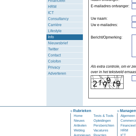
Financieel
E-mailadres ontvanger:
HRM
ICT
Uw naam:
Consultancy
Carrière
Uw e-mailadres:
Lifestyle
Info
Bericht/Opmerking:
Nieuwsbrief
Twitter
Contact
Colofon
Als extra controle, om er ze
Privacy
over in het tekstveld ernaas
Adverteren
Rubrieken
Managem
Home
Tests & Tools
Algemeen
Nieuws
Opleidingen
Commerci
Artikelen
Persberichten
Financieel
Weblog
Vacatures
HRM
Autonieuws
Reacties
ICT