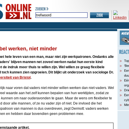
ibel werken, niet minder
et hele leven van een man, maar niet zijn werkpatronen. Ondanks alle
Top
aders' blijven mannen net zoveel werken nadat hun eerste kind
‘Be
 de indruk meer thuis te willen zijn. Wel willen ze graag flexibele
Een
 toch kunnen zien opgroeien. Dit blijkt uit onderzoek van sociologe Dr.
du
ersiteit van Bristol
.
Eén
org
lijk naar voren dat vaders niet minder willen werken dan niet-vaders. Wel
Dri
l waarde aan het zelf kunnen bepalen van hun werktijden, zodat ze
Een
uis kunnen om naar ouderavonden te gaan. Maar de wens om flexibeler te
cyb
door alle mannen, of ze nu vader zijn of niet. De invloed die het
Min
kpatroon van mannen is dus overdreven, zegt Dermott: vaders werken
nnen en hebben daar bovendien geen problemen mee.
enstaande artikel.