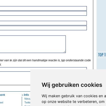
ker van te zijn dat dit een handmatige reactie is, typ onderstaande code
t.
Wij gebruiken cookies
ent
Info
Mijn Account
Wij maken gebruik van cookies en 
Nieuwsbrief
Inloggen
op onze website te verbeteren, om 
eel
Twitter