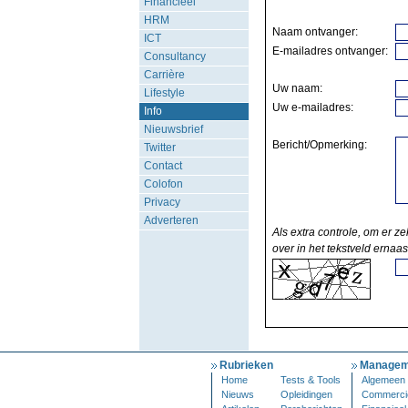
Financieel
HRM
Naam ontvanger:
ICT
E-mailadres ontvanger:
Consultancy
Carrière
Uw naam:
Lifestyle
Uw e-mailadres:
Info
Nieuwsbrief
Bericht/Opmerking:
Twitter
Contact
Colofon
Privacy
Adverteren
Als extra controle, om er ze
over in het tekstveld ernaas
Rubrieken
Managem
Home
Tests & Tools
Algemeen
Nieuws
Opleidingen
Commerci