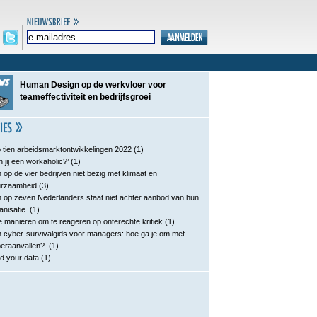
Human Design op de werkvloer voor
teameffectiviteit en bedrijfsgroei
 tien arbeidsmarktontwikkelingen 2022
(1)
n jij een workaholic?’
(1)
 op de vier bedrijven niet bezig met klimaat en
urzaamheid
(3)
 op zeven Nederlanders staat niet achter aanbod van hun
anisatie
(1)
e manieren om te reageren op onterechte kritiek
(1)
 cyber-survivalgids voor managers: hoe ga je om met
eraanvallen?
(1)
d your data
(1)