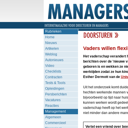
Rubrieken
Home
Nieuws
Vaders willen flex
Artikelen
Weblog
Het vaderschap verandert h
Autonieuws
berichten over de 'nieuwe v
Video
geboren is en wekken ze niet
Checklists
werktijden zodat ze hun kind
Esther Dermott van de
Univ
Contracten
Tests & Tools
Uit het onderzoek komt duide
Opleidingen
hechten werkende mannen vee
Persberichten
bijvoorbeeld op tijd naar h
Vacatures
kunnen werken wordt gedeeld 
Reacties
vaderschap heeft op het wer
Management
niet minder dan andere ma
Algemeen
Commercieel
Vertel een vriend over bov