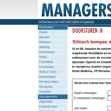
Rubrieken
Home
Nieuws
'Ethisch kompas n
Artikelen
Weblog
AI en ML bepalen de toekom
Autonieuws
ongekende flexibiliteit en m
Video
enthousiast over de recente
Checklists
bijzonder OpenAI en ChatGP
te navigeren, moeten organ
Contracten
Hette Mollema, VP Benelux 
Tests & Tools
Opleidingen
Persberichten
Vertel een vriend over bov
Vacatures
Reacties
Naam ontvanger:
Management
E-mailadres ontvanger:
Algemeen
Commercieel
Uw naam: