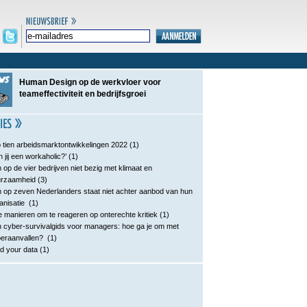
Human Design op de werkvloer voor
teameffectiviteit en bedrijfsgroei
 tien arbeidsmarktontwikkelingen 2022
(1)
n jij een workaholic?’
(1)
 op de vier bedrijven niet bezig met klimaat en
urzaamheid
(3)
 op zeven Nederlanders staat niet achter aanbod van hun
anisatie
(1)
e manieren om te reageren op onterechte kritiek
(1)
 cyber-survivalgids voor managers: hoe ga je om met
eraanvallen?
(1)
d your data
(1)