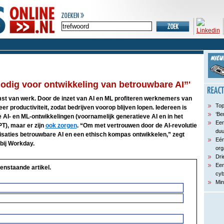
odig voor ontwikkeling van betrouwbare AI”'
st van werk. Door de inzet van AI en ML profiteren werknemers van
Top
eer productiviteit, zodat bedrijven voorop blijven lopen. Iedereen is
‘Be
 AI- en ML-ontwikkelingen (voornamelijk generatieve AI en in het
Een
T), maar er zijn
ook zorgen
. “Om met vertrouwen door de AI-revolutie
du
isaties betrouwbare AI en een ethisch kompas ontwikkelen,” zegt
Eén
bij Workday.
org
Dri
Een
enstaande artikel.
cyb
Min