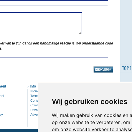
ker van te zijn dat dit een handmatige reactie is, typ onderstaande code
t.
ent
Info
Mijn Account
Nieuwsbrief
Inloggen
eel
Twitter
Wij gebruiken cookies
Contact
Colofon
Privacy
Wij maken gebruik van cookies en 
cy
Adverteren
op onze website te verbeteren, om 
om onze website verkeer te analys