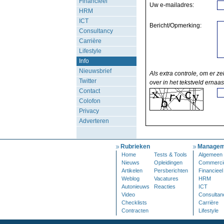
Financieel
Uw e-mailadres:
HRM
ICT
Bericht/Opmerking:
Consultancy
Carrière
Lifestyle
Info
Nieuwsbrief
Als extra controle, om er ze
Twitter
over in het tekstveld ernaas
Contact
Colofon
Privacy
Adverteren
Rubrieken
Managem
Home
Tests & Tools
Algemeen
Nieuws
Opleidingen
Commerci
Artikelen
Persberichten
Financieel
Weblog
Vacatures
HRM
Autonieuws
Reacties
ICT
Video
Consultan
Checklists
Carrière
Contracten
Lifestyle