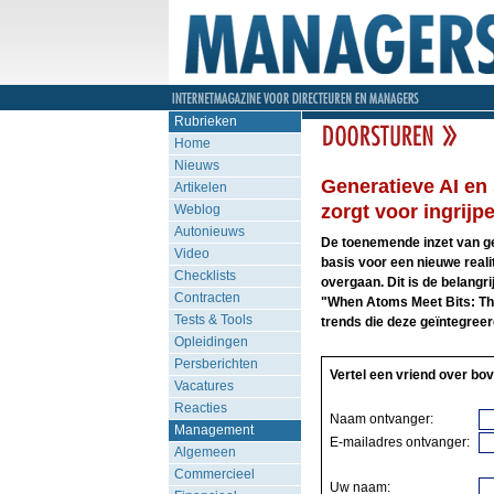
Rubrieken
Home
Nieuws
Generatieve AI en
Artikelen
zorgt voor ingrij
Weblog
Autonieuws
De toenemende inzet van g
Video
basis voor een nieuwe realit
Checklists
overgaan. Dit is de belangr
Contracten
"When Atoms Meet Bits: The 
Tests & Tools
trends die deze geïntegree
Opleidingen
Persberichten
Vertel een vriend over bov
Vacatures
Reacties
Naam ontvanger:
Management
E-mailadres ontvanger:
Algemeen
Commercieel
Uw naam: