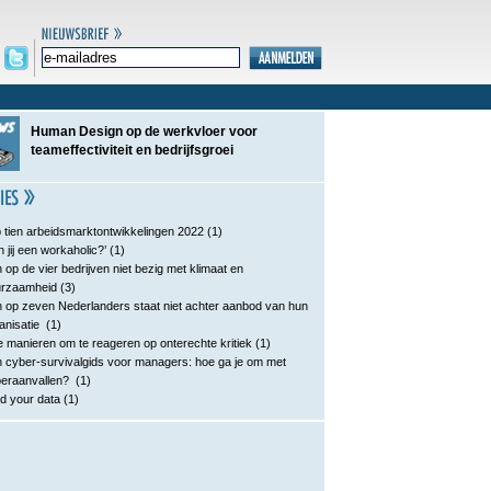
Human Design op de werkvloer voor
teameffectiviteit en bedrijfsgroei
 tien arbeidsmarktontwikkelingen 2022
(1)
n jij een workaholic?’
(1)
 op de vier bedrijven niet bezig met klimaat en
urzaamheid
(3)
 op zeven Nederlanders staat niet achter aanbod van hun
anisatie
(1)
e manieren om te reageren op onterechte kritiek
(1)
 cyber-survivalgids voor managers: hoe ga je om met
eraanvallen?
(1)
d your data
(1)