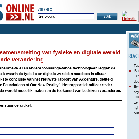
 samensmelting van fysieke en digitale wereld
pende verandering
Top
eneratieve AI en andere toonaangevende technologieën leggen de
‘Be
eit waarin de fysieke en digitale werelden naadloos in elkaar
Een
ijkste conclusie van het nieuwste rapport van Accenture, getiteld
du
Foundations of Our New Reality". Het rapport identificeert vier
Eén
rde wereld mogelijk maken en de toekomst van bedrijven veranderen.
org
Dri
Een
enstaande artikel.
cyb
Min