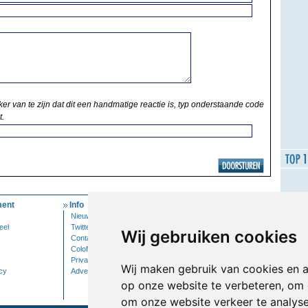
ker van te zijn dat dit een handmatige reactie is, typ onderstaande code
t.
ent
Info
Mijn Account
Nieuwsbrief
Inloggen
eel
Twitter
Wij gebruiken cookies
Contact
Colofon
Privacy
Wij maken gebruik van cookies en 
cy
Adverteren
op onze website te verbeteren, om 
om onze website verkeer te analys