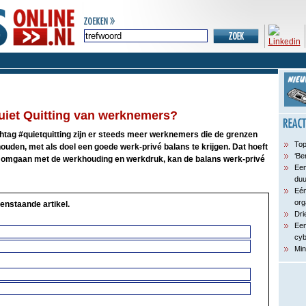
uiet Quitting van werknemers?
ag #quietquitting zijn er steeds meer werknemers die de grenzen
Top
houden, met als doel een goede werk-privé balans te krijgen. Dat hoeft
‘Be
ust omgaan met de werkhouding en werkdruk, kan de balans werk-privé
Een
du
Eén
org
enstaande artikel.
Dri
Een
cyb
Min