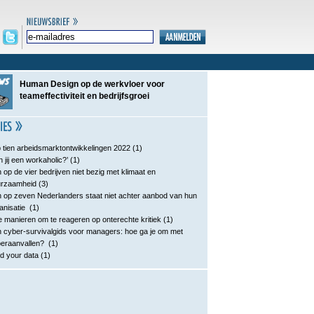
Human Design op de werkvloer voor
teameffectiviteit en bedrijfsgroei
 tien arbeidsmarktontwikkelingen 2022
(1)
n jij een workaholic?’
(1)
 op de vier bedrijven niet bezig met klimaat en
urzaamheid
(3)
 op zeven Nederlanders staat niet achter aanbod van hun
anisatie
(1)
e manieren om te reageren op onterechte kritiek
(1)
 cyber-survivalgids voor managers: hoe ga je om met
eraanvallen?
(1)
d your data
(1)