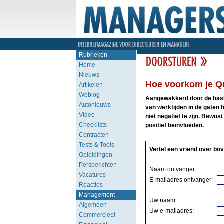
Rubrieken
Home
Nieuws
Hoe voorkom je Q
Artikelen
Weblog
Aangewakkerd door de hasht
Autonieuws
van werktijden in de gaten 
Video
niet negatief te zijn. Bew
Checklists
positief beïnvloeden.
Contracten
Tests & Tools
Vertel een vriend over bov
Opleidingen
Persberichten
Naam ontvanger:
Vacatures
E-mailadres ontvanger:
Reacties
Management
Uw naam:
Algemeen
Uw e-mailadres:
Commercieel