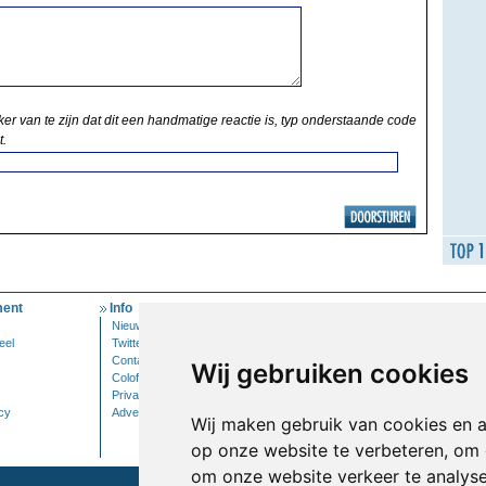
ker van te zijn dat dit een handmatige reactie is, typ onderstaande code
t.
ent
Info
Mijn Account
Nieuwsbrief
Inloggen
eel
Twitter
Contact
Wij gebruiken cookies
Colofon
Privacy
cy
Adverteren
Wij maken gebruik van cookies en 
op onze website te verbeteren, om 
om onze website verkeer te analys