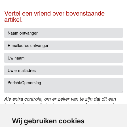
Vertel een vriend over bovenstaande
artikel.
Als extra controle, om er zeker van te zijn dat dit een
handmatige reactie is, typ onderstaande code over in
het tekstveld ernaast. Is het niet te lezen? Klik
hier
om
de code te wijzigen.
Wij gebruiken cookies