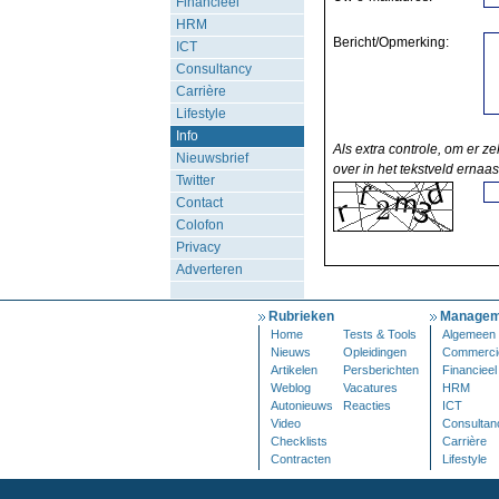
Financieel
HRM
Bericht/Opmerking:
ICT
Consultancy
Carrière
Lifestyle
Info
Als extra controle, om er ze
Nieuwsbrief
over in het tekstveld ernaas
Twitter
Contact
Colofon
Privacy
Adverteren
Rubrieken
Managem
Home
Tests & Tools
Algemeen
Nieuws
Opleidingen
Commerci
Artikelen
Persberichten
Financieel
Weblog
Vacatures
HRM
Autonieuws
Reacties
ICT
Video
Consultan
Checklists
Carrière
Contracten
Lifestyle