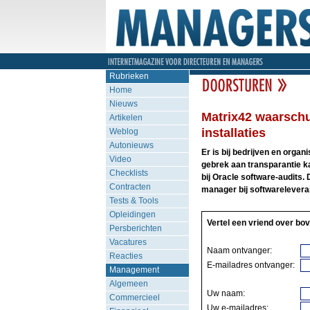
Rubrieken
Home
Nieuws
Matrix42 waarschu
Artikelen
installaties
Weblog
Autonieuws
Er is bij bedrijven en organ
Video
gebrek aan transparantie k
Checklists
bij Oracle software-audits.
Contracten
manager bij softwarelevera
Tests & Tools
Opleidingen
Vertel een vriend over bov
Persberichten
Vacatures
Naam ontvanger:
Reacties
E-mailadres ontvanger:
Management
Algemeen
Uw naam:
Commercieel
Uw e-mailadres: