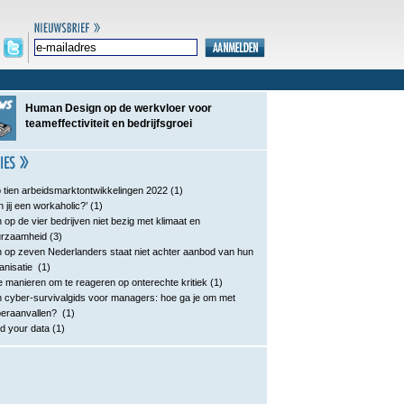
Human Design op de werkvloer voor
teameffectiviteit en bedrijfsgroei
 tien arbeidsmarktontwikkelingen 2022
(1)
n jij een workaholic?’
(1)
 op de vier bedrijven niet bezig met klimaat en
urzaamheid
(3)
 op zeven Nederlanders staat niet achter aanbod van hun
anisatie
(1)
e manieren om te reageren op onterechte kritiek
(1)
 cyber-survivalgids voor managers: hoe ga je om met
eraanvallen?
(1)
d your data
(1)