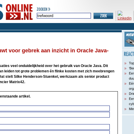
wt voor gebrek aan inzicht in Oracle Java-
Top
isaties veel onduidelijkheid over het gebruik van Oracle Java. Dit
‘Be
an leiden tot grote problemen én flinke kosten met zich meebrengen
Een
 Dat stelt Silke Henderson-Stuenkel, werkzaam als senior product
du
ncier Matrix42.
Eén
org
Dri
enstaande artikel.
Een
cyb
Min