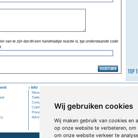
ker van te zijn dat dit een handmatige reactie is, typ onderstaande code
t.
ent
Info
Mijn Account
Nieuwsbrief
Inloggen
eel
Twitter
Contact
Wij gebruiken cookies
Colofon
Privacy
cy
Adverteren
Wij maken gebruik van cookies en 
op onze website te verbeteren, om 
om onze website verkeer te analys