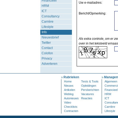
Financieel
Uw e-mailadres:
HRM
ICT
Bericht/Opmerking:
Consultancy
Carrière
Lifestyle
Info
Nieuwsbrief
Als extra controle, om er ze
Twitter
over in het tekstveld ernaas
Contact
Colofon
Privacy
Adverteren
Rubrieken
Managem
Home
Tests & Tools
Algemeen
Nieuws
Opleidingen
Commerci
Artikelen
Persberichten
Financieel
Weblog
Vacatures
HRM
Autonieuws
Reacties
ICT
Video
Consultan
Checklists
Carrière
Contracten
Lifestyle