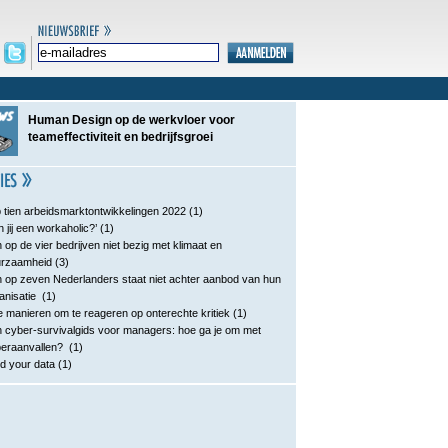
Human Design op de werkvloer voor
teameffectiviteit en bedrijfsgroei
 tien arbeidsmarktontwikkelingen 2022
(1)
n jij een workaholic?’
(1)
 op de vier bedrijven niet bezig met klimaat en
urzaamheid
(3)
 op zeven Nederlanders staat niet achter aanbod van hun
anisatie
(1)
e manieren om te reageren op onterechte kritiek
(1)
 cyber-survivalgids voor managers: hoe ga je om met
eraanvallen?
(1)
d your data
(1)