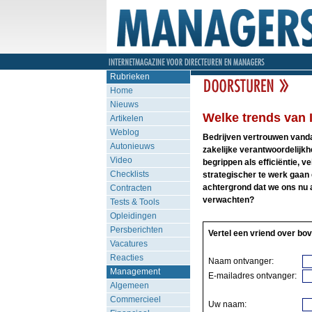
Rubrieken
Home
Nieuws
Welke trends van 
Artikelen
Weblog
Bedrijven vertrouwen vanda
Autonieuws
zakelijke verantwoordelijkh
Video
begrippen als efficiëntie, v
Checklists
strategischer te werk gaan 
achtergrond dat we ons nu 
Contracten
verwachten?
Tests & Tools
Opleidingen
Persberichten
Vertel een vriend over bov
Vacatures
Reacties
Naam ontvanger:
Management
E-mailadres ontvanger:
Algemeen
Commercieel
Uw naam: