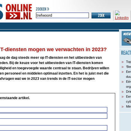
IT-diensten mogen we verwachten in 2023?
ag de dag steeds meer op IT-diensten en het uitbesteden van
Top
eden. Bij de keuze voor het uitbesteden van IT-diensten komen
‘Be
eiligheid en toegevoegde waarde centraal te staan. Bedrijven willen
Een
en personeel en middelen optimaal inzetten. En het is juist met die
du
afvragen wat we in 2023 van trends in de IT-sector mogen
Eén
org
Dri
Een
enstaande artikel.
cyb
Min