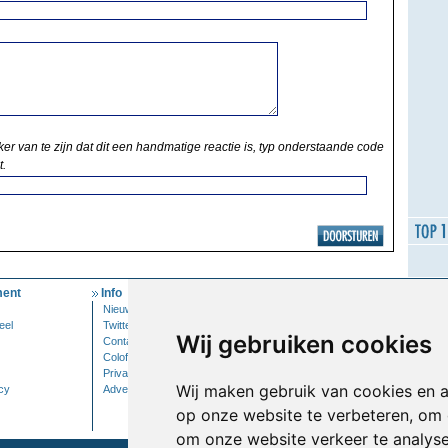
ker van te zijn dat dit een handmatige reactie is, typ onderstaande code
t.
ent
Info
Mijn Account
Nieuwsbrief
Inloggen
eel
Twitter
Wij gebruiken cookies
Contact
Colofon
Privacy
Wij maken gebruik van cookies en 
cy
Adverteren
op onze website te verbeteren, om 
om onze website verkeer te analys