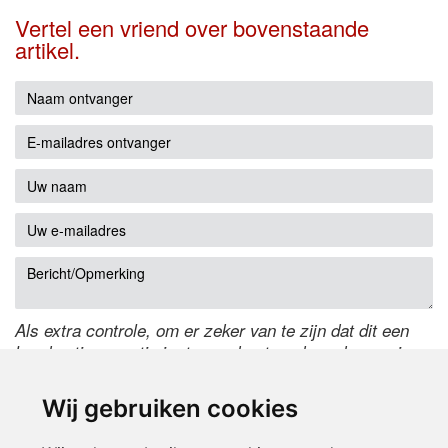
Vertel een vriend over bovenstaande
artikel.
Als extra controle, om er zeker van te zijn dat dit een
handmatige reactie is, typ onderstaande code over in
het tekstveld ernaast. Is het niet te lezen? Klik
hier
om
de code te wijzigen.
Wij gebruiken cookies