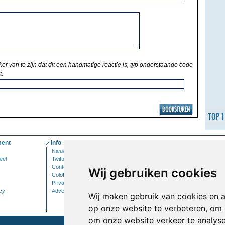
ker van te zijn dat dit een handmatige reactie is, typ onderstaande code
t.
ent
Info
Mijn Account
Nieuwsbrief
Inloggen
eel
Twitter
Contact
Wij gebruiken cookies
Colofon
Privacy
cy
Adverteren
Wij maken gebruik van cookies en 
op onze website te verbeteren, om 
om onze website verkeer te analys