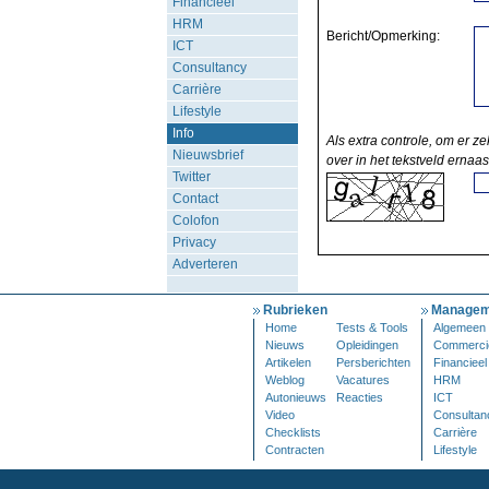
Financieel
HRM
Bericht/Opmerking:
ICT
Consultancy
Carrière
Lifestyle
Info
Als extra controle, om er ze
Nieuwsbrief
over in het tekstveld ernaas
Twitter
Contact
Colofon
Privacy
Adverteren
Rubrieken
Managem
Home
Tests & Tools
Algemeen
Nieuws
Opleidingen
Commerci
Artikelen
Persberichten
Financieel
Weblog
Vacatures
HRM
Autonieuws
Reacties
ICT
Video
Consultan
Checklists
Carrière
Contracten
Lifestyle