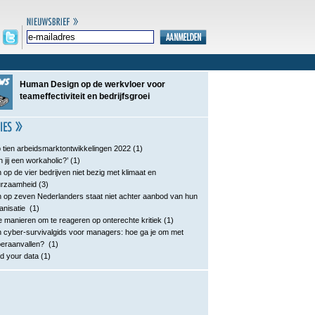
Human Design op de werkvloer voor
teameffectiviteit en bedrijfsgroei
 tien arbeidsmarktontwikkelingen 2022
(1)
n jij een workaholic?’
(1)
 op de vier bedrijven niet bezig met klimaat en
urzaamheid
(3)
 op zeven Nederlanders staat niet achter aanbod van hun
anisatie
(1)
e manieren om te reageren op onterechte kritiek
(1)
 cyber-survivalgids voor managers: hoe ga je om met
eraanvallen?
(1)
d your data
(1)