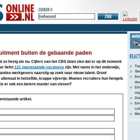
cruitment buiten de gebaande paden
t zo hevig als nu. Cijfers van het CBS laten zien dat er op dit moment
Top
r liefst
121 openstaande vacatures
zijn. Met name in het onderwijs,
‘Be
landse werkgevers naarstig op zoek naar nieuw talent. Groot
Een
allemaal in hetzelfde, krappe vijvertje. Moeten recruiters hun hengels
du
 is er ook een betere manier van vissen?
Eén
org
Dri
enstaande artikel.
Een
cyb
Min