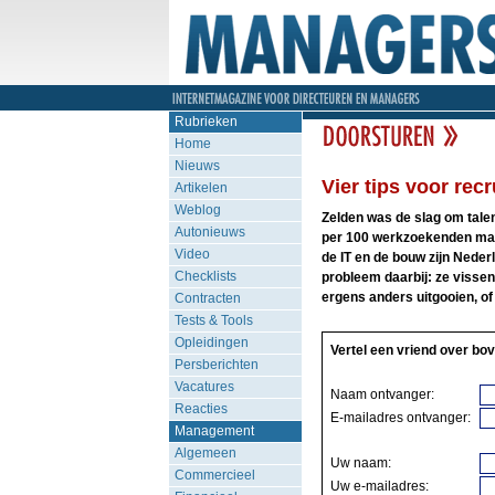
Rubrieken
Home
Nieuws
Vier tips voor re
Artikelen
Weblog
Zelden was de slag om talen
Autonieuws
per 100 werkzoekenden maa
Video
de IT en de bouw zijn Neder
Checklists
probleem daarbij: ze vissen 
ergens anders uitgooien, of
Contracten
Tests & Tools
Opleidingen
Vertel een vriend over bov
Persberichten
Vacatures
Naam ontvanger:
Reacties
E-mailadres ontvanger:
Management
Algemeen
Uw naam:
Commercieel
Uw e-mailadres: