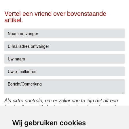
Vertel een vriend over bovenstaande
artikel.
Als extra controle, om er zeker van te zijn dat dit een
handmatige reactie is, typ onderstaande code over in
het tekstveld ernaast. Is het niet te lezen? Klik
hier
om
de code te wijzigen.
Wij gebruiken cookies