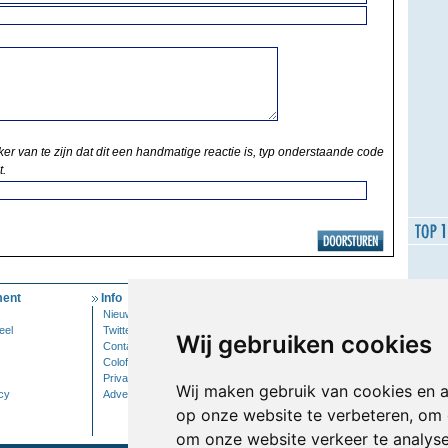
ker van te zijn dat dit een handmatige reactie is, typ onderstaande code
t.
ent
Info
Mijn Account
Nieuwsbrief
Inloggen
eel
Twitter
Wij gebruiken cookies
Contact
Colofon
Privacy
Wij maken gebruik van cookies en 
cy
Adverteren
op onze website te verbeteren, om 
om onze website verkeer te analys