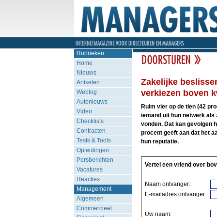
Rubrieken
Home
Nieuws
Zakelijke beslisse
Artikelen
verkiezen boven kw
Weblog
Autonieuws
Ruim vier op de tien (42 pr
Video
iemand uit hun netwerk als 
Checklists
vonden. Dat kan gevolgen he
Contracten
procent geeft aan dat het a
Tests & Tools
hun reputatie.
Opleidingen
Persberichten
Vertel een vriend over bov
Vacatures
Reacties
Naam ontvanger:
Management
E-mailadres ontvanger:
Algemeen
Commercieel
Uw naam: