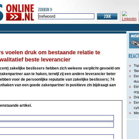
rs voelen druk om bestaande relatie te
alitatief beste leverancier
Top
ocent) zakelijke beslissers hebben zich weleens verplicht gevoeld om
‘Be
zakenpartner aan te haken, terwijl zij een andere leverancier beter
Een
bben voor de persoonlijke reputatie van zakelijke beslissers; 74
du
anhaken van een goede zakenpartner in positieve zin bijdraagt aan
Eén
org
Dri
Een
enstaande artikel.
cyb
Min