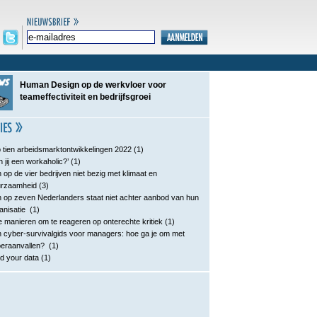
Human Design op de werkvloer voor
teameffectiviteit en bedrijfsgroei
 tien arbeidsmarktontwikkelingen 2022
(1)
n jij een workaholic?’
(1)
 op de vier bedrijven niet bezig met klimaat en
urzaamheid
(3)
 op zeven Nederlanders staat niet achter aanbod van hun
anisatie
(1)
e manieren om te reageren op onterechte kritiek
(1)
 cyber-survivalgids voor managers: hoe ga je om met
eraanvallen?
(1)
d your data
(1)