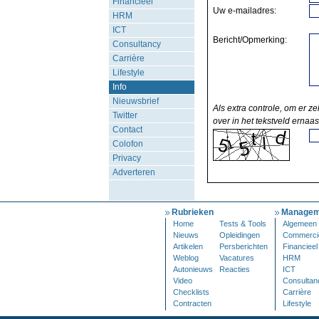
Financieel
Uw e-mailadres:
HRM
ICT
Bericht/Opmerking:
Consultancy
Carrière
Lifestyle
Info
Nieuwsbrief
Als extra controle, om er ze
Twitter
over in het tekstveld ernaas
Contact
Colofon
Privacy
Adverteren
Rubrieken
Managem
Home
Tests & Tools
Algemeen
Nieuws
Opleidingen
Commerci
Artikelen
Persberichten
Financieel
Weblog
Vacatures
HRM
Autonieuws
Reacties
ICT
Video
Consultan
Checklists
Carrière
Contracten
Lifestyle