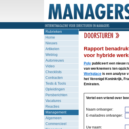
Rubrieken
Home
Nieuws
Rapport benadrukt
Artikelen
voor hybride wer
Weblog
Autonieuws
Poly
publiceert een nieuw r
Video
van werknemers ten opzichte
Checklists
Workplace
is een analyse v
Contracten
het Verenigd Koninkrijk, Fr
Tests & Tools
Emiraten.
Opleidingen
Persberichten
Vertel een vriend over bov
Vacatures
Reacties
Naam ontvanger:
Management
E-mailadres ontvanger:
Algemeen
Commercieel
Uw naam: