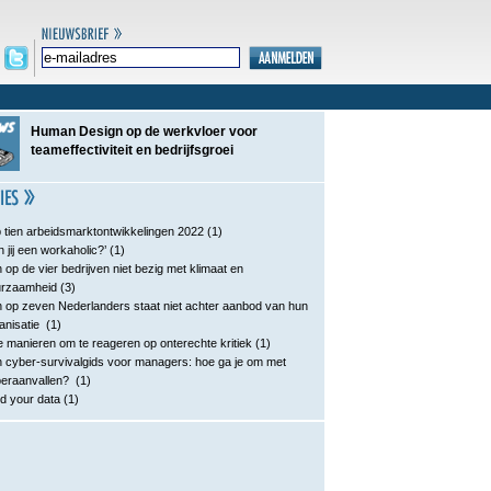
Human Design op de werkvloer voor
teameffectiviteit en bedrijfsgroei
 tien arbeidsmarktontwikkelingen 2022
(1)
n jij een workaholic?’
(1)
 op de vier bedrijven niet bezig met klimaat en
urzaamheid
(3)
 op zeven Nederlanders staat niet achter aanbod van hun
anisatie
(1)
e manieren om te reageren op onterechte kritiek
(1)
 cyber-survivalgids voor managers: hoe ga je om met
eraanvallen?
(1)
d your data
(1)