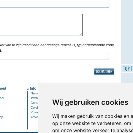
ker van te zijn dat dit een handmatige reactie is, typ onderstaande code
t.
ent
Info
Mijn Account
Nieuwsbrief
Inloggen
eel
Twitter
Wij gebruiken cookies
Contact
Colofon
Privacy
Wij maken gebruik van cookies en 
cy
Adverteren
op onze website te verbeteren, om 
om onze website verkeer te analys