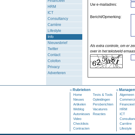
Financieel
Uw e-mailadres:
HRM
ICT
Bericht/Opmerking:
Consultancy
Carrière
Lifestyle
Info
Nieuwsbrief
Als extra controle, om er ze
Twitter
over in het tekstveld ernaas
Contact
Colofon
Privacy
Adverteren
Rubrieken
Managem
Home
Tests & Tools
Algemeen
Nieuws
Opleidingen
Commerci
Artikelen
Persberichten
Financieel
Weblog
Vacatures
HRM
Autonieuws
Reacties
ICT
Video
Consultan
Checklists
Carrière
Contracten
Lifestyle