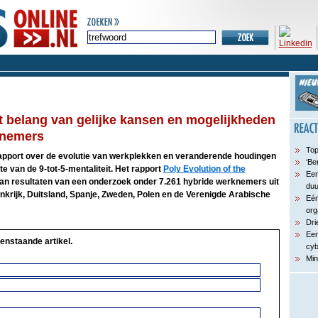
 belang van gelijke kansen en mogelijkheden
knemers
Top
apport over de evolutie van werkplekken en veranderende houdingen
‘Be
 van de 9-tot-5-mentaliteit. Het rapport
Poly Evolution of the
Een
an resultaten van een onderzoek onder 7.261 hybride werknemers uit
du
ankrijk, Duitsland, Spanje, Zweden, Polen en de Verenigde Arabische
Eén
org
Dri
Een
enstaande artikel.
cyb
Min