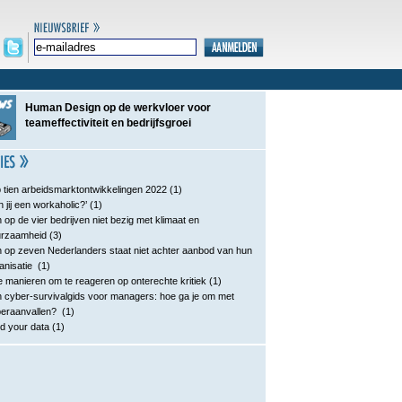
Human Design op de werkvloer voor
teameffectiviteit en bedrijfsgroei
 tien arbeidsmarktontwikkelingen 2022
(1)
n jij een workaholic?’
(1)
 op de vier bedrijven niet bezig met klimaat en
urzaamheid
(3)
 op zeven Nederlanders staat niet achter aanbod van hun
anisatie
(1)
e manieren om te reageren op onterechte kritiek
(1)
 cyber-survivalgids voor managers: hoe ga je om met
eraanvallen?
(1)
d your data
(1)