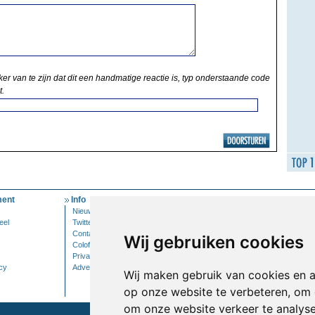
ker van te zijn dat dit een handmatige reactie is, typ onderstaande code
t.
ent
Info
Mijn Account
Nieuwsbrief
Inloggen
eel
Twitter
Contact
Wij gebruiken cookies
Colofon
Privacy
cy
Adverteren
Wij maken gebruik van cookies en 
op onze website te verbeteren, om 
om onze website verkeer te analys