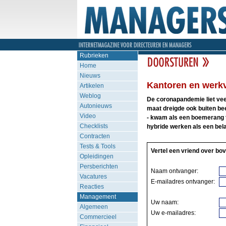
Rubrieken
Home
Nieuws
Kantoren en werk
Artikelen
Weblog
De coronapandemie liet vee
Autonieuws
maat dreigde ook buiten beel
Video
- kwam als een boemerang 
Checklists
hybride werken als een bel
Contracten
Tests & Tools
Vertel een vriend over bov
Opleidingen
Persberichten
Naam ontvanger:
Vacatures
E-mailadres ontvanger:
Reacties
Management
Uw naam:
Algemeen
Uw e-mailadres:
Commercieel