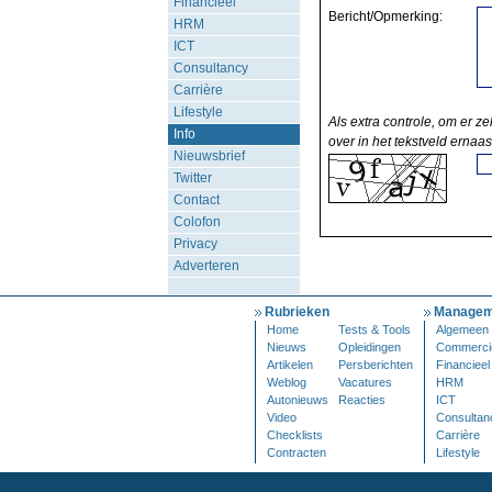
Financieel
Bericht/Opmerking:
HRM
ICT
Consultancy
Carrière
Lifestyle
Als extra controle, om er ze
Info
over in het tekstveld ernaas
Nieuwsbrief
Twitter
Contact
Colofon
Privacy
Adverteren
Rubrieken
Managem
Home
Tests & Tools
Algemeen
Nieuws
Opleidingen
Commerci
Artikelen
Persberichten
Financieel
Weblog
Vacatures
HRM
Autonieuws
Reacties
ICT
Video
Consultan
Checklists
Carrière
Contracten
Lifestyle