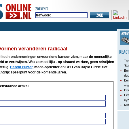
vormen veranderen radicaal
l tech-ondernemingen onvoorziene kansen zien, maar de menselijke
Top
d te verdwijnen. Wat zo mooi lijkt - op afstand werken, geen reistijden
‘Be
terug.
Harold Punter
, mede-oprichter en CEO van Rapid Circle ziet
Een
angrijk speerpunt voor de komende jaren.
du
Eén
org
enstaande artikel.
Dri
Een
cyb
Min