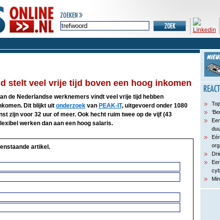
 stelt veel vrije tijd boven een hoog inkomen
van de Nederlandse werknemers vindt veel vrije tijd hebben
Top
komen. Dit blijkt uit
onderzoek
van
PEAK-IT
, uitgevoerd onder 1080
‘Be
st zijn voor 32 uur of meer. Ook hecht ruim twee op de vijf (43
Een
lexibel werken dan aan een hoog salaris.
du
Eén
org
enstaande artikel.
Dri
Een
cyb
Min