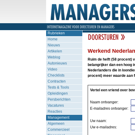
Rubrieken
Home
Nieuws
Werkend Nederland
Artikelen
Weblog
Ruim de helft (58 procent) 
Autonieuws
belangrijker dan een hoog in
Video
Nederlanders die in loondien
Checklists
procent) meer waarde aan f
Contracten
Tests & Tools
Vertel een vriend over bov
Opleidingen
Persberichten
Naam ontvanger:
Vacatures
E-mailadres ontvanger:
Reacties
Management
Uw naam:
Algemeen
Uw e-mailadres:
Commercieel