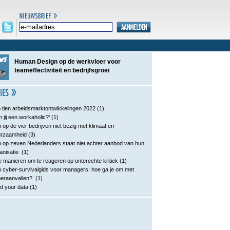
Human Design op de werkvloer voor
teameffectiviteit en bedrijfsgroei
 tien arbeidsmarktontwikkelingen 2022
(1)
n jij een workaholic?’
(1)
 op de vier bedrijven niet bezig met klimaat en
urzaamheid
(3)
 op zeven Nederlanders staat niet achter aanbod van hun
anisatie
(1)
e manieren om te reageren op onterechte kritiek
(1)
 cyber-survivalgids voor managers: hoe ga je om met
eraanvallen?
(1)
d your data
(1)