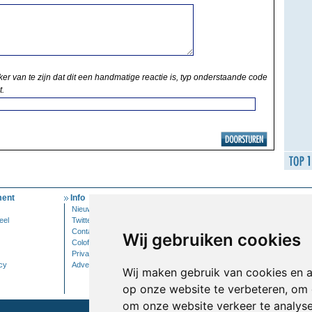
ker van te zijn dat dit een handmatige reactie is, typ onderstaande code
t.
ent
Info
Mijn Account
Nieuwsbrief
Inloggen
eel
Twitter
Contact
Wij gebruiken cookies
Colofon
Privacy
cy
Adverteren
Wij maken gebruik van cookies en 
op onze website te verbeteren, om 
om onze website verkeer te analys