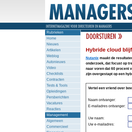
Rubrieken
Home
Nieuws
Hybride cloud blij
Artikelen
Weblog
Nutanix
maakt de resultaten
Autonieuws
onderzoek, dat focust op tr
Video
naar voren dat 60 procent v
Checklists
zijn overgestapt op een hy
Contracten
Tests & Tools
Vertel een vriend over bov
Opleidingen
Persberichten
Naam ontvanger:
Vacatures
E-mailadres ontvanger:
Reacties
Management
Uw naam:
Algemeen
Uw e-mailadres:
Commercieel