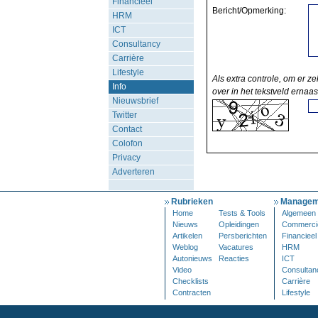
Financieel
Bericht/Opmerking:
HRM
ICT
Consultancy
Carrière
Lifestyle
Als extra controle, om er ze
Info
over in het tekstveld ernaas
Nieuwsbrief
Twitter
Contact
Colofon
Privacy
Adverteren
Rubrieken
Managem
Home
Tests & Tools
Algemeen
Nieuws
Opleidingen
Commerci
Artikelen
Persberichten
Financieel
Weblog
Vacatures
HRM
Autonieuws
Reacties
ICT
Video
Consultan
Checklists
Carrière
Contracten
Lifestyle