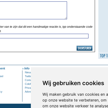
ker van te zijn dat dit een handmatige reactie is, typ onderstaande code
t.
ent
Info
Mijn Account
Nieuwsbrief
Inloggen
eel
Twitter
Contact
Wij gebruiken cookies
Colofon
Privacy
cy
Adverteren
Wij maken gebruik van cookies en 
op onze website te verbeteren, om 
om onze website verkeer te analys