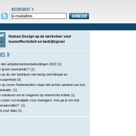
Human Design op de werkvloer voor
teameffectiviteit en bedrijfsgroei
 tien arbeidsmarktontwikkelingen 2022
(1)
n jij een workaholic?’
(1)
 op de vier bedrijven niet bezig met klimaat en
urzaamheid
(3)
 op zeven Nederlanders staat niet achter aanbod van hun
anisatie
(1)
e manieren om te reageren op onterechte kritiek
(1)
 cyber-survivalgids voor managers: hoe ga je om met
eraanvallen?
(1)
d your data
(1)