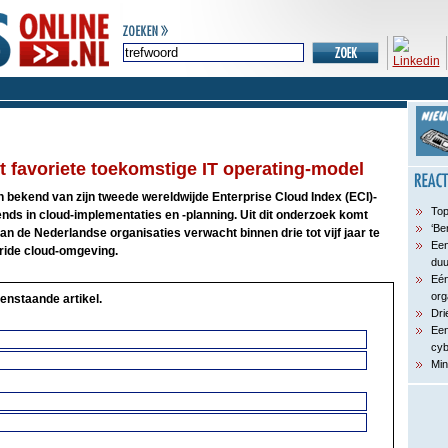
ft favoriete toekomstige IT operating-model
 bekend van zijn tweede wereldwijde Enterprise Cloud Index (ECI)-
Top
ends in cloud-implementaties en -planning. Uit dit onderzoek komt
‘Be
an de Nederlandse organisaties verwacht binnen drie tot vijf jaar te
Een
bride cloud-omgeving.
du
Eén
org
enstaande artikel.
Dri
Een
cyb
Min