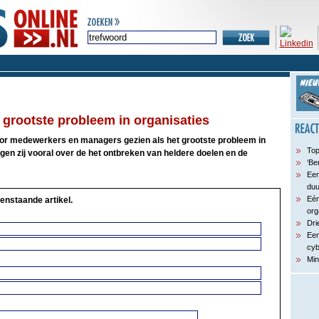
grootste probleem in organisaties
or medewerkers en managers gezien als het grootste probleem in
Top
gen zij vooral over de het ontbreken van heldere doelen en de
‘Be
Een
du
Eén
enstaande artikel.
org
Dri
Een
cyb
Min