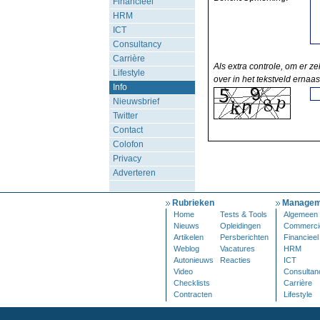
Financieel
HRM
ICT
Consultancy
Carrière
Als extra controle, om er ze
Lifestyle
over in het tekstveld ernaas
Info
Nieuwsbrief
Twitter
Contact
Colofon
Privacy
Adverteren
Rubrieken
Managem
Home
Tests & Tools
Algemeen
Nieuws
Opleidingen
Commerci
Artikelen
Persberichten
Financieel
Weblog
Vacatures
HRM
Autonieuws
Reacties
ICT
Video
Consultan
Checklists
Carrière
Contracten
Lifestyle