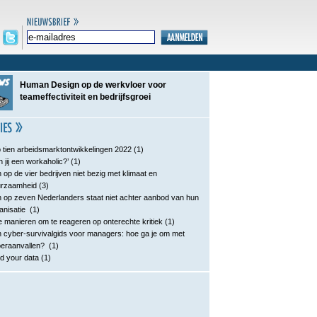
Human Design op de werkvloer voor
teameffectiviteit en bedrijfsgroei
 tien arbeidsmarktontwikkelingen 2022
(1)
n jij een workaholic?’
(1)
 op de vier bedrijven niet bezig met klimaat en
urzaamheid
(3)
 op zeven Nederlanders staat niet achter aanbod van hun
anisatie
(1)
e manieren om te reageren op onterechte kritiek
(1)
 cyber-survivalgids voor managers: hoe ga je om met
eraanvallen?
(1)
d your data
(1)