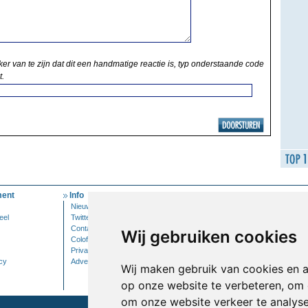
ker van te zijn dat dit een handmatige reactie is, typ onderstaande code
t.
ent
Info
Mijn Account
Nieuwsbrief
Inloggen
eel
Twitter
Contact
Wij gebruiken cookies
Colofon
Privacy
cy
Adverteren
Wij maken gebruik van cookies en 
op onze website te verbeteren, om 
om onze website verkeer te analys