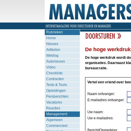
Rubrieken
Home
Nieuws
De hoge werkdruk 
Artikelen
Weblog
De hoge werkdruk wordt do
Autonieuws
organisaties. Daarnaast kla
Video
bureaucratie.
Checklists
Contracten
Vertel een vriend over bov
Tests & Tools
Opleidingen
Naam ontvanger:
Persberichten
E-mailadres ontvanger:
Vacatures
Reacties
Uw naam:
Management
Uw e-mailadres:
Algemeen
Commercieel
Bericht/Opmerking: