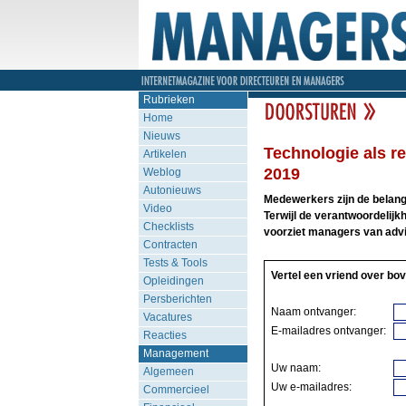
Rubrieken
Home
Nieuws
Technologie als r
Artikelen
2019
Weblog
Autonieuws
Medewerkers zijn de belang
Video
Terwijl de verantwoordelijkh
Checklists
voorziet managers van advie
Contracten
Tests & Tools
Vertel een vriend over bov
Opleidingen
Persberichten
Naam ontvanger:
Vacatures
E-mailadres ontvanger:
Reacties
Management
Uw naam:
Algemeen
Uw e-mailadres:
Commercieel