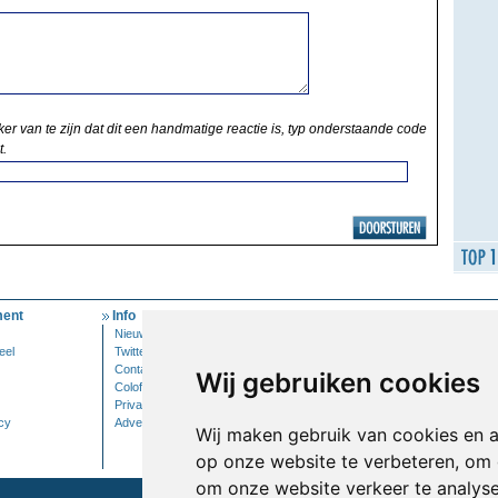
ker van te zijn dat dit een handmatige reactie is, typ onderstaande code
t.
ent
Info
Mijn Account
Nieuwsbrief
Inloggen
eel
Twitter
Contact
Wij gebruiken cookies
Colofon
Privacy
cy
Adverteren
Wij maken gebruik van cookies en 
op onze website te verbeteren, om 
om onze website verkeer te analys