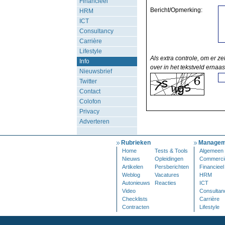
Financieel
Bericht/Opmerking:
HRM
ICT
Consultancy
Carrière
Lifestyle
Als extra controle, om er ze
Info
over in het tekstveld ernaas
Nieuwsbrief
Twitter
Contact
Colofon
Privacy
Adverteren
Rubrieken
Managem
Home
Tests & Tools
Algemeen
Nieuws
Opleidingen
Commerci
Artikelen
Persberichten
Financieel
Weblog
Vacatures
HRM
Autonieuws
Reacties
ICT
Video
Consultan
Checklists
Carrière
Contracten
Lifestyle