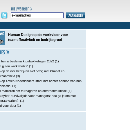
Human Design op de werkvloer voor
teameffectiviteit en bedrijfsgroei
 tien arbeidsmarktontwikkelingen 2022
(1)
n jij een workaholic?’
(1)
 op de vier bedrijven niet bezig met klimaat en
urzaamheid
(3)
 op zeven Nederlanders staat niet achter aanbod van hun
anisatie
(1)
e manieren om te reageren op onterechte kritiek
(1)
 cyber-survivalgids voor managers: hoe ga je om met
eraanvallen?
(1)
d your data
(1)