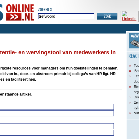
etentie- en wervingstool van medewerkers in
Top
rijkste resources voor managers om hun doelstellingen te behalen.
‘Be
eid van in-, door- en uitstroom primair bij collega’s van HR ligt. HR
Een
s en faciliteert hen.
du
Eén
org
enstaande artikel.
Dri
Een
cyb
Min