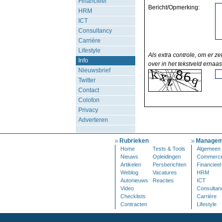
Financieel
Bericht/Opmerking:
HRM
ICT
Consultancy
Carrière
Lifestyle
Als extra controle, om er ze
Info
over in het tekstveld ernaas
Nieuwsbrief
Twitter
Contact
Colofon
Privacy
Adverteren
Rubrieken
Managem
Home
Tests & Tools
Algemeen
Nieuws
Opleidingen
Commerci
Artikelen
Persberichten
Financieel
Weblog
Vacatures
HRM
Autonieuws
Reacties
ICT
Video
Consultan
Checklists
Carrière
Contracten
Lifestyle