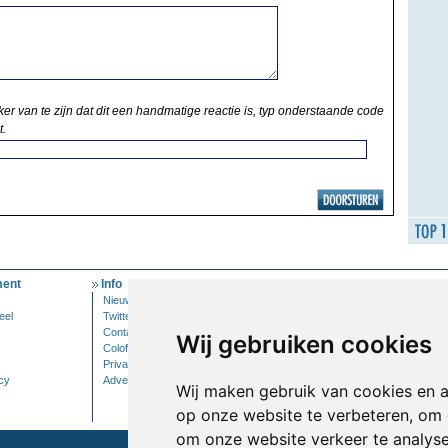
ker van te zijn dat dit een handmatige reactie is, typ onderstaande code
t.
ent
Info
Mijn Account
Nieuwsbrief
Inloggen
eel
Twitter
Contact
Wij gebruiken cookies
Colofon
Privacy
cy
Adverteren
Wij maken gebruik van cookies en 
op onze website te verbeteren, om 
om onze website verkeer te analys