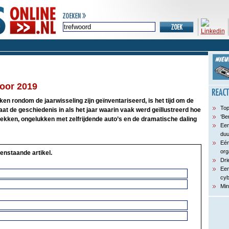
voor 2019
kken rondom de jaarwisseling zijn geïnventariseerd, is het tijd om de
Top
at de geschiedenis in als het jaar waarin vaak werd geïllustreerd hoe
‘Be
lekken, ongelukken met zelfrijdende auto’s en de dramatische daling
Een
du
Eén
org
enstaande artikel.
Dri
Een
cyb
Min