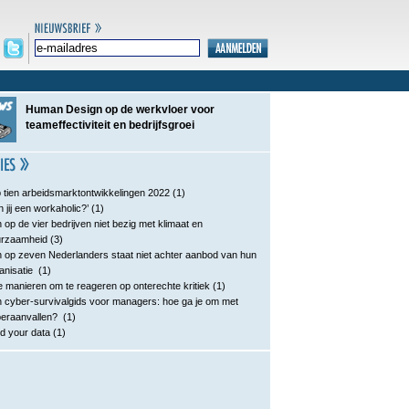
Human Design op de werkvloer voor
teameffectiviteit en bedrijfsgroei
 tien arbeidsmarktontwikkelingen 2022
(1)
n jij een workaholic?’
(1)
 op de vier bedrijven niet bezig met klimaat en
urzaamheid
(3)
 op zeven Nederlanders staat niet achter aanbod van hun
anisatie
(1)
e manieren om te reageren op onterechte kritiek
(1)
 cyber-survivalgids voor managers: hoe ga je om met
eraanvallen?
(1)
d your data
(1)