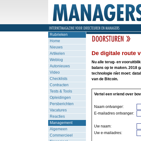
Rubrieken
Home
Nieuws
De digitale route 
Artikelen
Weblog
Nu alle terug- en vooruitbli
Autonieuws
balans op te maken. 2018 ga
Video
technologie níet moet: data
Checklists
van de Bitcoin.
Contracten
Tests & Tools
Vertel een vriend over bov
Opleidingen
Persberichten
Naam ontvanger:
Vacatures
E-mailadres ontvanger:
Reacties
Management
Uw naam:
Algemeen
Uw e-mailadres:
Commercieel