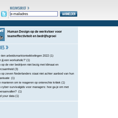
Human Design op de werkvloer voor
teameffectiviteit en bedrijfsgroei
 tien arbeidsmarktontwikkelingen 2022
(1)
n jij een workaholic?’
(1)
 op de vier bedrijven niet bezig met klimaat en
urzaamheid
(3)
 op zeven Nederlanders staat niet achter aanbod van hun
anisatie
(1)
e manieren om te reageren op onterechte kritiek
(1)
 cyber-survivalgids voor managers: hoe ga je om met
eraanvallen?
(1)
d your data
(1)