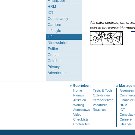
Financieel
HRM
ICT
Consultancy
Als extra controle, om er ze
Carrière
over in het tekstveld ernaas
Lifestyle
Info
Nieuwsbrief
Twitter
Contact
Colofon
Privacy
Adverteren
Rubrieken
Managem
Home
Tests & Tools
Algemeen
Nieuws
Opleidingen
Commerci
Artikelen
Persberichten
Financieel
Weblog
Vacatures
HRM
Autonieuws
Reacties
ICT
Video
Consultan
Checklists
Carrière
Contracten
Lifestyle