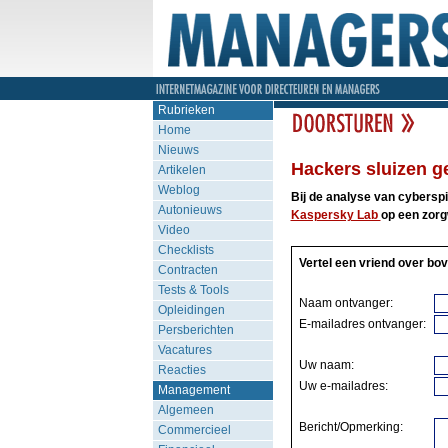
Rubrieken
Home
Nieuws
Hackers sluizen g
Artikelen
Weblog
Bij de analyse van cybersp
Autonieuws
Kaspersky Lab
op een zorg
Video
Checklists
Vertel een vriend over bov
Contracten
Tests & Tools
Naam ontvanger:
Opleidingen
E-mailadres ontvanger:
Persberichten
Vacatures
Uw naam:
Reacties
Uw e-mailadres:
Management
Algemeen
Bericht/Opmerking:
Commercieel