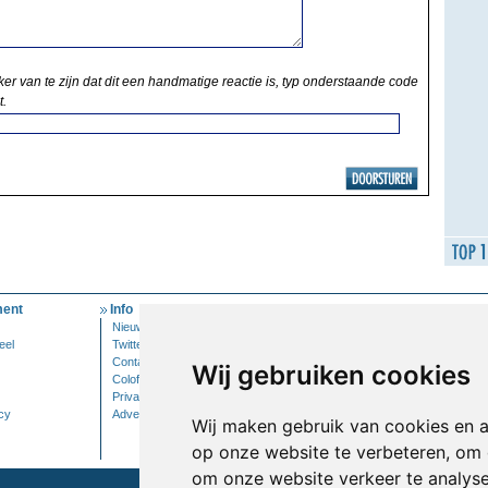
ker van te zijn dat dit een handmatige reactie is, typ onderstaande code
t.
ent
Info
Mijn Account
Nieuwsbrief
Inloggen
eel
Twitter
Contact
Wij gebruiken cookies
Colofon
Privacy
cy
Adverteren
Wij maken gebruik van cookies en 
op onze website te verbeteren, om 
om onze website verkeer te analys