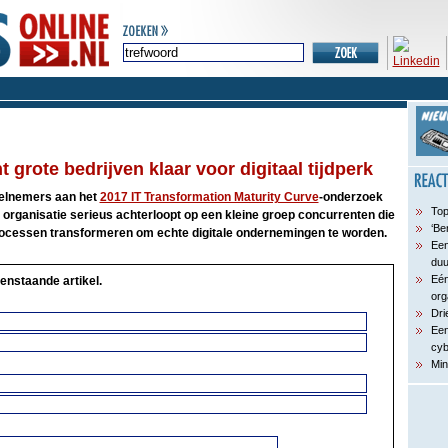
t grote bedrijven klaar voor digitaal tijdperk
eelnemers aan het
2017 IT Transformation Maturity Curve
-onderzoek
Top
n organisatie serieus achterloopt op een kleine groep concurrenten die
‘Be
processen transformeren om echte digitale ondernemingen te worden.
Een
du
Eén
enstaande artikel.
org
Dri
Een
cyb
Min