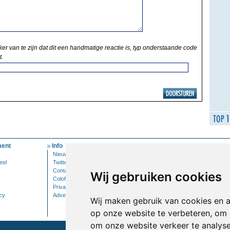
ker van te zijn dat dit een handmatige reactie is, typ onderstaande code
t.
ent
Info
Mijn Account
Nieuwsbrief
Inloggen
eel
Twitter
Contact
Wij gebruiken cookies
Colofon
Privacy
cy
Adverteren
Wij maken gebruik van cookies en 
op onze website te verbeteren, om 
om onze website verkeer te analys