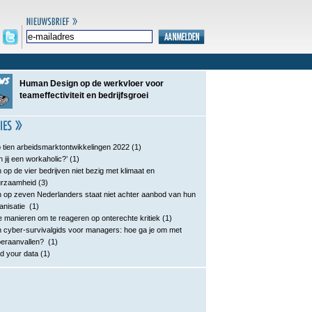
Human Design op de werkvloer voor
teameffectiviteit en bedrijfsgroei
 tien arbeidsmarktontwikkelingen 2022
(1)
n jij een workaholic?’
(1)
 op de vier bedrijven niet bezig met klimaat en
urzaamheid
(3)
 op zeven Nederlanders staat niet achter aanbod van hun
anisatie
(1)
e manieren om te reageren op onterechte kritiek
(1)
 cyber-survivalgids voor managers: hoe ga je om met
eraanvallen?
(1)
d your data
(1)