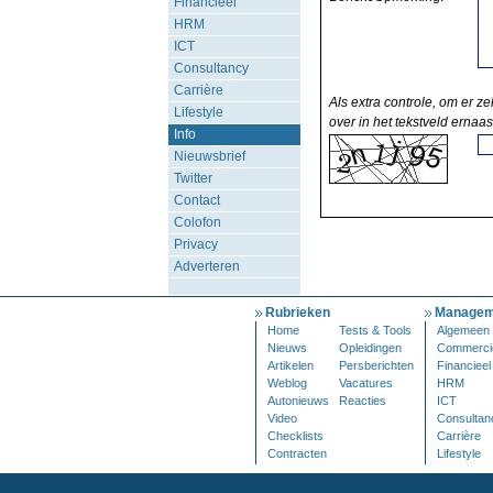
Financieel
HRM
ICT
Consultancy
Carrière
Als extra controle, om er ze
Lifestyle
over in het tekstveld ernaas
Info
Nieuwsbrief
Twitter
Contact
Colofon
Privacy
Adverteren
Rubrieken
Managem
Home
Tests & Tools
Algemeen
Nieuws
Opleidingen
Commerci
Artikelen
Persberichten
Financieel
Weblog
Vacatures
HRM
Autonieuws
Reacties
ICT
Video
Consultan
Checklists
Carrière
Contracten
Lifestyle