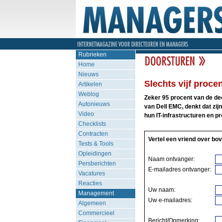
Rubrieken
Home
Nieuws
Slechts vijf procen
Artikelen
Weblog
Zeker 95 procent van de d
Autonieuws
van Dell EMC, denkt dat zij
Video
hun IT-infrastructuren en 
Checklists
Contracten
Vertel een vriend over bov
Tests & Tools
Opleidingen
Naam ontvanger:
Persberichten
E-mailadres ontvanger:
Vacatures
Reacties
Uw naam:
Management
Uw e-mailadres:
Algemeen
Commercieel
Bericht/Opmerking: