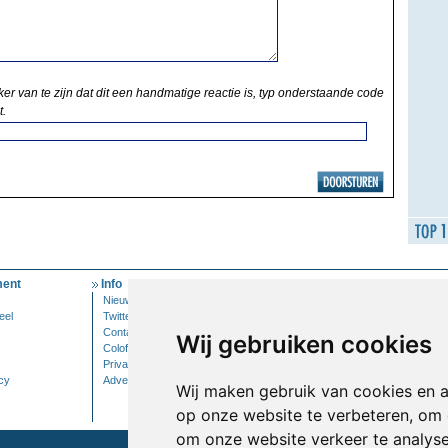
ker van te zijn dat dit een handmatige reactie is, typ onderstaande code
t.
ent
Info
Mijn Account
Nieuwsbrief
Inloggen
eel
Twitter
Contact
Wij gebruiken cookies
Colofon
Privacy
cy
Adverteren
Wij maken gebruik van cookies en 
op onze website te verbeteren, om 
om onze website verkeer te analys