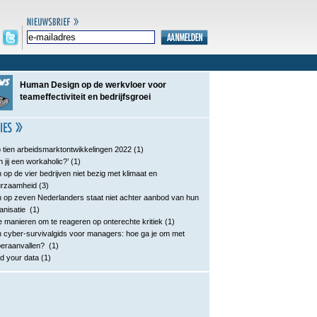
Human Design op de werkvloer voor
teameffectiviteit en bedrijfsgroei
 tien arbeidsmarktontwikkelingen 2022
(1)
n jij een workaholic?’
(1)
 op de vier bedrijven niet bezig met klimaat en
urzaamheid
(3)
 op zeven Nederlanders staat niet achter aanbod van hun
anisatie
(1)
e manieren om te reageren op onterechte kritiek
(1)
 cyber-survivalgids voor managers: hoe ga je om met
eraanvallen?
(1)
d your data
(1)