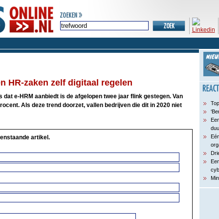
 HR-zaken zelf digitaal regelen
 dat e-HRM aanbiedt is de afgelopen twee jaar flink gestegen. Van
Top
rocent. Als deze trend doorzet, vallen bedrijven die dit in 2020 niet
‘Be
Een
du
Eén
enstaande artikel.
org
Dri
Een
cyb
Min