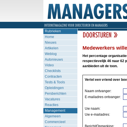
Rubrieken
Home
Nieuws
Medewerkers willen
Artikelen
Weblog
Het percentage organisaties
Autonieuws
respectievelijk 46 naar 62 p
Video
aanbieden uit de toon.
Checklists
Contracten
Vertel een vriend over bov
Tests & Tools
Opleidingen
Naam ontvanger:
Persberichten
E-mailadres ontvanger:
Vacatures
Reacties
Uw naam:
Management
Uw e-mailadres:
Algemeen
Commercieel
Bericht/Opmerking: