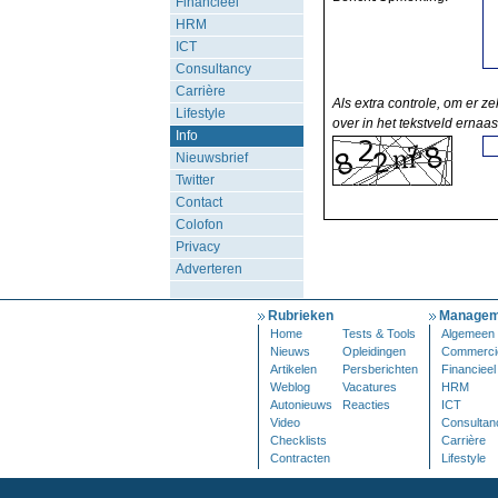
Financieel
HRM
ICT
Consultancy
Carrière
Als extra controle, om er ze
Lifestyle
over in het tekstveld ernaas
Info
Nieuwsbrief
Twitter
Contact
Colofon
Privacy
Adverteren
Rubrieken
Managem
Home
Tests & Tools
Algemeen
Nieuws
Opleidingen
Commerci
Artikelen
Persberichten
Financieel
Weblog
Vacatures
HRM
Autonieuws
Reacties
ICT
Video
Consultan
Checklists
Carrière
Contracten
Lifestyle