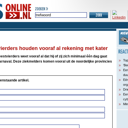
ierders houden vooraf al rekening met kater
stvierders weet vooraf al dat hij of zij zich minimaal één dag gaat
Top
arnaval. Deze ziekmelders komen vooral uit de noordelijke provincies
‘Be
Een
du
Eén
enstaande artikel.
org
Dri
Een
cyb
Min