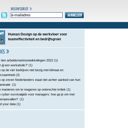
Human Design op de werkvloer voor
teameffectiviteit en bedrijfsgroei
 tien arbeidsmarktontwikkelingen 2022
(1)
n jij een workaholic?’
(1)
 op de vier bedrijven niet bezig met klimaat en
urzaamheid
(3)
 op zeven Nederlanders staat niet achter aanbod van hun
anisatie
(1)
e manieren om te reageren op onterechte kritiek
(1)
 cyber-survivalgids voor managers: hoe ga je om met
eraanvallen?
(1)
d your data
(1)