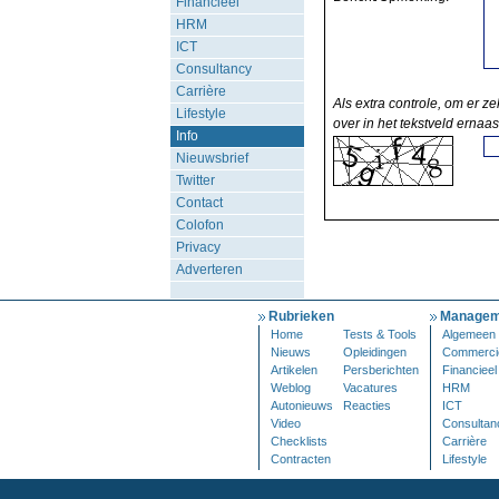
Financieel
HRM
ICT
Consultancy
Carrière
Als extra controle, om er ze
Lifestyle
over in het tekstveld ernaas
Info
Nieuwsbrief
Twitter
Contact
Colofon
Privacy
Adverteren
Rubrieken
Managem
Home
Tests & Tools
Algemeen
Nieuws
Opleidingen
Commerci
Artikelen
Persberichten
Financieel
Weblog
Vacatures
HRM
Autonieuws
Reacties
ICT
Video
Consultan
Checklists
Carrière
Contracten
Lifestyle