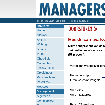
Rubrieken
Home
Nieuws
Meeste carnavalsv
Artikelen
Weblog
Ruim acht procent van de fee
Autonieuws
ziekmelden na afloop van c
Video
(57 procent).
Checklists
Contracten
Vertel een vriend over bov
Tests & Tools
Opleidingen
Naam ontvanger:
Persberichten
E-mailadres ontvanger:
Vacatures
Reacties
Uw naam:
Management
Uw e-mailadres:
Algemeen
Commercieel
Bericht/Opmerking: