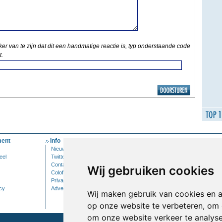
ker van te zijn dat dit een handmatige reactie is, typ onderstaande code
t.
ent
Info
Mijn Account
Nieuwsbrief
Inloggen
eel
Twitter
Contact
Wij gebruiken cookies
Colofon
Privacy
cy
Adverteren
Wij maken gebruik van cookies en 
op onze website te verbeteren, om 
om onze website verkeer te analys