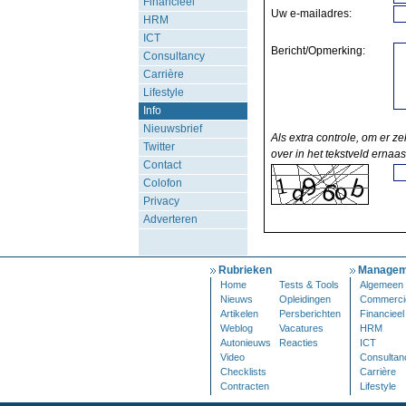
Financieel
Uw e-mailadres:
HRM
ICT
Bericht/Opmerking:
Consultancy
Carrière
Lifestyle
Info
Nieuwsbrief
Als extra controle, om er ze
Twitter
over in het tekstveld ernaas
Contact
Colofon
Privacy
Adverteren
Rubrieken
Managem
Home
Tests & Tools
Algemeen
Nieuws
Opleidingen
Commerci
Artikelen
Persberichten
Financieel
Weblog
Vacatures
HRM
Autonieuws
Reacties
ICT
Video
Consultan
Checklists
Carrière
Contracten
Lifestyle