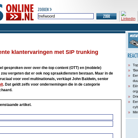
ente klantervaringen met SIP trunking
Top
veel gesproken over over-the-top content (OTT) en (mobiele)
‘Be
na zou vergeten dat er ook nog spraakdiensten bestaan. Maar in de
Een
cruciaal voor veel multinationals, verklapt John Baldwin, senior
du
lt
. Dat geldt zelfs voor ondernemingen die in de categorie
Eén
schaard.
org
Dri
Een
enstaande artikel.
cyb
Min