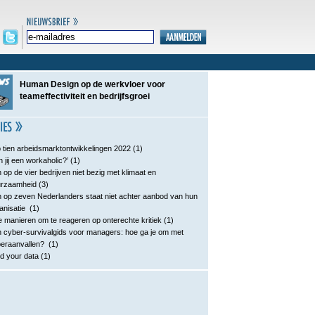
Human Design op de werkvloer voor
teameffectiviteit en bedrijfsgroei
 tien arbeidsmarktontwikkelingen 2022
(1)
n jij een workaholic?’
(1)
 op de vier bedrijven niet bezig met klimaat en
urzaamheid
(3)
 op zeven Nederlanders staat niet achter aanbod van hun
anisatie
(1)
e manieren om te reageren op onterechte kritiek
(1)
 cyber-survivalgids voor managers: hoe ga je om met
eraanvallen?
(1)
d your data
(1)