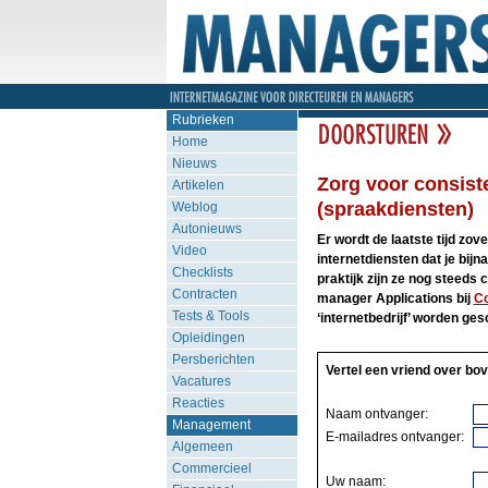
Rubrieken
Home
Nieuws
Zorg voor consist
Artikelen
(spraakdiensten)
Weblog
Autonieuws
Er wordt de laatste tijd zo
Video
internetdiensten dat je bij
Checklists
praktijk zijn ze nog steeds 
Contracten
manager Applications bij
Co
Tests & Tools
‘internetbedrijf’ worden ge
Opleidingen
Persberichten
Vertel een vriend over bov
Vacatures
Reacties
Naam ontvanger:
Management
E-mailadres ontvanger:
Algemeen
Commercieel
Uw naam: