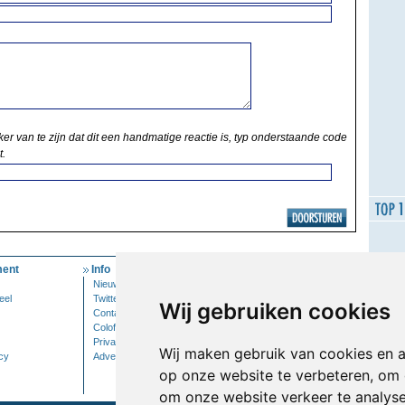
ker van te zijn dat dit een handmatige reactie is, typ onderstaande code
t.
ent
Info
Mijn Account
Nieuwsbrief
Inloggen
eel
Twitter
Wij gebruiken cookies
Contact
Colofon
Privacy
Wij maken gebruik van cookies en 
cy
Adverteren
op onze website te verbeteren, om 
om onze website verkeer te analys