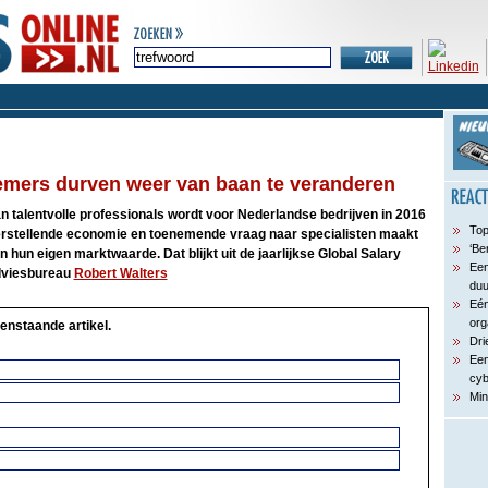
emers durven weer van baan te veranderen
 talentvolle professionals wordt voor Nederlandse bedrijven in 2016
Top
erstellende economie en toenemende vraag naar specialisten maakt
‘Be
hun eigen marktwaarde. Dat blijkt uit de jaarlijkse Global Salary
Een
dviesbureau
Robert Walters
du
Eén
org
enstaande artikel.
Dri
Een
cyb
Min