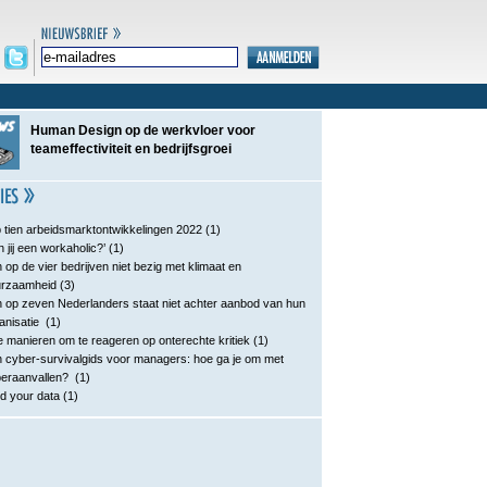
Human Design op de werkvloer voor
teameffectiviteit en bedrijfsgroei
 tien arbeidsmarktontwikkelingen 2022
(1)
n jij een workaholic?’
(1)
 op de vier bedrijven niet bezig met klimaat en
urzaamheid
(3)
 op zeven Nederlanders staat niet achter aanbod van hun
anisatie
(1)
e manieren om te reageren op onterechte kritiek
(1)
 cyber-survivalgids voor managers: hoe ga je om met
eraanvallen?
(1)
d your data
(1)