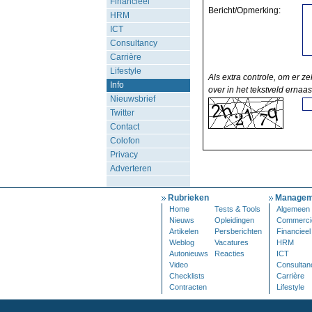
Financieel
Bericht/Opmerking:
HRM
ICT
Consultancy
Carrière
Lifestyle
Als extra controle, om er ze
Info
over in het tekstveld ernaas
Nieuwsbrief
Twitter
Contact
Colofon
Privacy
Adverteren
Rubrieken
Managem
Home
Tests & Tools
Algemeen
Nieuws
Opleidingen
Commerci
Artikelen
Persberichten
Financieel
Weblog
Vacatures
HRM
Autonieuws
Reacties
ICT
Video
Consultan
Checklists
Carrière
Contracten
Lifestyle