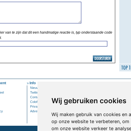
ker van te zijn dat dit een handmatige reactie is, typ onderstaande code
t.
ent
Info
Mijn Account
Nieuwsbrief
Inloggen
eel
Twitter
Contact
Wij gebruiken cookies
Colofon
Privacy
cy
Adverteren
Wij maken gebruik van cookies en 
op onze website te verbeteren, om 
om onze website verkeer te analys