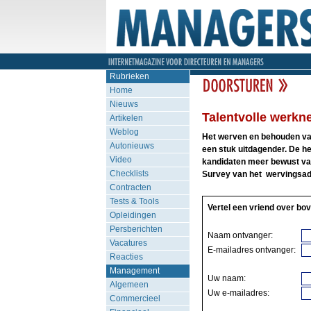
Rubrieken
Home
Nieuws
Talentvolle werkn
Artikelen
Weblog
Het werven en behouden van
Autonieuws
een stuk uitdagender. De h
Video
kandidaten meer bewust van 
Checklists
Survey van het wervingsa
Contracten
Tests & Tools
Vertel een vriend over bov
Opleidingen
Persberichten
Naam ontvanger:
Vacatures
E-mailadres ontvanger:
Reacties
Management
Uw naam:
Algemeen
Uw e-mailadres:
Commercieel