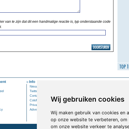
ker van te zijn dat dit een handmatige reactie is, typ onderstaande code
t.
ent
Info
Mijn Account
Nieuwsbrief
Inloggen
eel
Twitter
Contact
Wij gebruiken cookies
Colofon
Privacy
cy
Adverteren
Wij maken gebruik van cookies en 
op onze website te verbeteren, om 
om onze website verkeer te analys