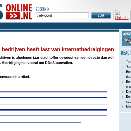
 bedrijven heeft last van internetbedreigingen
drijven is afgelopen jaar slachtoffer geweest van een directe dan wel
Top
g. Hierbij ging het vooral om DDoS-aanvallen.
‘Be
Een
enstaande artikel.
du
Eén
org
Dri
Een
cyb
Min