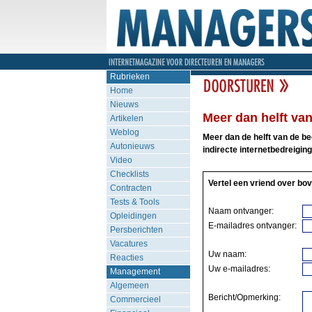
Rubrieken
Home
Nieuws
Meer dan helft van
Artikelen
Weblog
Meer dan de helft van de be
Autonieuws
indirecte internetbedreigin
Video
Checklists
Vertel een vriend over bov
Contracten
Tests & Tools
Naam ontvanger:
Opleidingen
E-mailadres ontvanger:
Persberichten
Vacatures
Uw naam:
Reacties
Uw e-mailadres:
Management
Algemeen
Bericht/Opmerking:
Commercieel