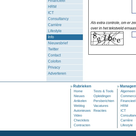
Financieel
HRM
ICT
Consultancy
Als extra controle, om er ze
Carrière
over in het tekstveld ernaas
Lifestyle
Info
Nieuwsbrief
Twitter
Contact
Colofon
Privacy
Adverteren
Rubrieken
Managem
Home
Tests & Tools
Algemeen
Nieuws
Opleidingen
Commerci
Artikelen
Persberichten
Financieel
Weblog
Vacatures
HRM
Autonieuws
Reacties
ICT
Video
Consultan
Checklists
Carrière
Contracten
Lifestyle