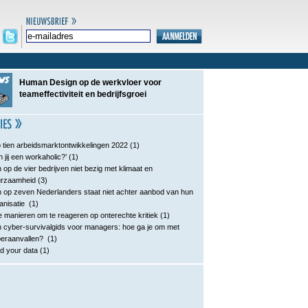
Human Design op de werkvloer voor
teameffectiviteit en bedrijfsgroei
 tien arbeidsmarktontwikkelingen 2022
(1)
n jij een workaholic?’
(1)
 op de vier bedrijven niet bezig met klimaat en
urzaamheid
(3)
 op zeven Nederlanders staat niet achter aanbod van hun
anisatie
(1)
e manieren om te reageren op onterechte kritiek
(1)
 cyber-survivalgids voor managers: hoe ga je om met
eraanvallen?
(1)
d your data
(1)