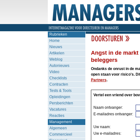
Rubrieken
Home
Nieuws
Angst in de markt 
Artikelen
beleggers
Weblog
Autonieuws
Ondanks de onrust in de mar
Video
open staan voor risico's. Di
Checklists
Partners
.
Contracten
Tests & Tools
Vertel een vriend over bov
Opleidingen
Persberichten
Naam ontvanger:
Vacatures
E-mailadres ontvanger:
Reacties
Management
Uw naam:
Algemeen
Uw e-mailadres:
Commercieel