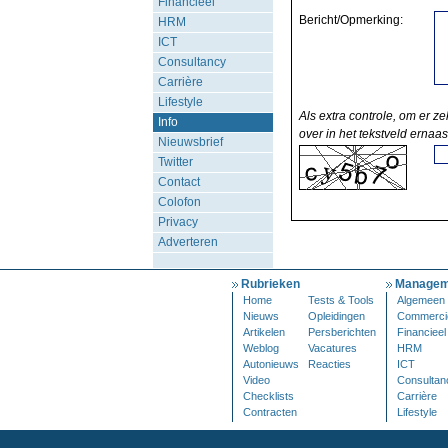
Financieel
Bericht/Opmerking:
HRM
ICT
Consultancy
Carrière
Lifestyle
Als extra controle, om er ze
Info
over in het tekstveld ernaas
Nieuwsbrief
Twitter
Contact
Colofon
Privacy
Adverteren
Rubrieken
Managem
Home
Tests & Tools
Algemeen
Nieuws
Opleidingen
Commerci
Artikelen
Persberichten
Financieel
Weblog
Vacatures
HRM
Autonieuws
Reacties
ICT
Video
Consultan
Checklists
Carrière
Contracten
Lifestyle