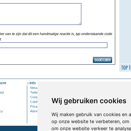
ker van te zijn dat dit een handmatige reactie is, typ onderstaande code
t.
ent
Info
Mijn Account
Nieuwsbrief
Inloggen
eel
Twitter
Contact
Wij gebruiken cookies
Colofon
Privacy
cy
Adverteren
Wij maken gebruik van cookies en 
op onze website te verbeteren, om 
om onze website verkeer te analys