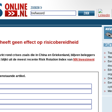
heeft geen effect op risicobereidheid
Top
kt rond crises zoals die in China en Griekenland, blijven beleggers
‘Be
t blijkt uit de meest recente Risk Rotation Index van
NN Investment
Een
du
Eén
org
enstaande artikel.
Dri
Een
cyb
Min