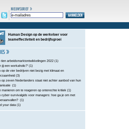
Human Design op de werkvloer voor
teameffectiviteit en bedrijfsgroei
 tien arbeidsmarktontwikkelingen 2022
(1)
n jij een workaholic?’
(1)
 op de vier bedrijven niet bezig met klimaat en
urzaamheid
(3)
 op zeven Nederlanders staat niet achter aanbod van hun
anisatie
(1)
e manieren om te reageren op onterechte kritiek
(1)
 cyber-survivalgids voor managers: hoe ga je om met
eraanvallen?
(1)
d your data
(1)