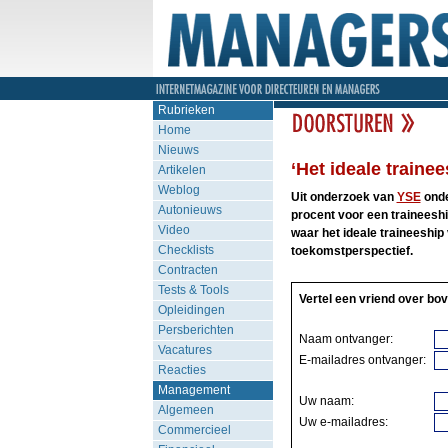
Rubrieken
Home
Nieuws
‘Het ideale trainee
Artikelen
Weblog
Uit onderzoek van
YSE
onde
Autonieuws
procent voor een traineeshi
Video
waar het ideale traineeship 
Checklists
toekomstperspectief.
Contracten
Tests & Tools
Vertel een vriend over bov
Opleidingen
Persberichten
Naam ontvanger:
Vacatures
E-mailadres ontvanger:
Reacties
Management
Uw naam:
Algemeen
Uw e-mailadres:
Commercieel