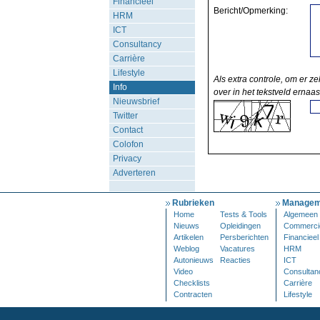
Financieel
Bericht/Opmerking:
HRM
ICT
Consultancy
Carrière
Lifestyle
Als extra controle, om er ze
Info
over in het tekstveld ernaas
Nieuwsbrief
Twitter
Contact
Colofon
Privacy
Adverteren
Rubrieken
Managem
Home
Tests & Tools
Algemeen
Nieuws
Opleidingen
Commerci
Artikelen
Persberichten
Financieel
Weblog
Vacatures
HRM
Autonieuws
Reacties
ICT
Video
Consultan
Checklists
Carrière
Contracten
Lifestyle