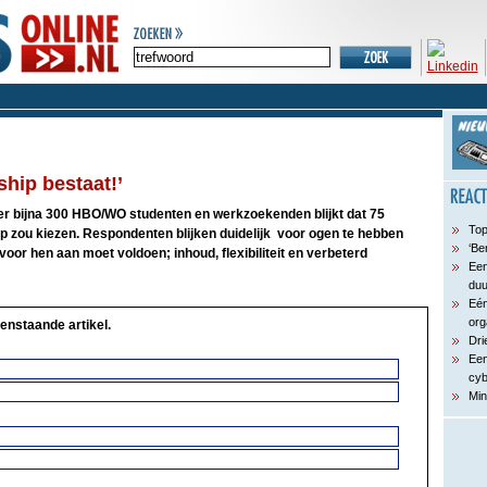
ship bestaat!’
r bijna 300 HBO/WO studenten en werkzoekenden blijkt dat 75
Top
p zou kiezen. Respondenten blijken duidelijk voor ogen te hebben
‘Be
voor hen aan moet voldoen; inhoud, flexibiliteit en verbeterd
Een
du
Eén
org
enstaande artikel.
Dri
Een
cyb
Min