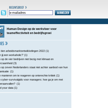
Human Design op de werkvloer voor
teameffectiviteit en bedrijfsgroei
 tien arbeidsmarktontwikkelingen 2022
(1)
n jij een workaholic?’
(1)
 op de vier bedrijven niet bezig met klimaat en
urzaamheid
(3)
 op zeven Nederlanders staat niet achter aanbod van hun
anisatie
(1)
e manieren om te reageren op onterechte kritiek
(1)
 cyber-survivalgids voor managers: hoe ga je om met
eraanvallen?
(1)
d your data
(1)