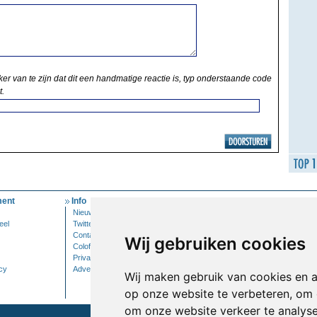
ker van te zijn dat dit een handmatige reactie is, typ onderstaande code
t.
ent
Info
Mijn Account
Nieuwsbrief
Inloggen
eel
Twitter
Contact
Wij gebruiken cookies
Colofon
Privacy
cy
Adverteren
Wij maken gebruik van cookies en 
op onze website te verbeteren, om 
om onze website verkeer te analys