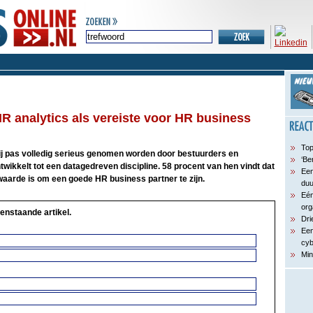
R analytics als vereiste voor HR business
Top
j pas volledig serieus genomen worden door bestuurders en
‘Be
twikkelt tot een datagedreven discipline. 58 procent van hen vindt dat
Een
aarde is om een goede HR business partner te zijn.
du
Eén
org
enstaande artikel.
Dri
Een
cyb
Min