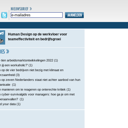
Human Design op de werkvloer voor
teameffectiviteit en bedrijfsgroei
 tien arbeidsmarktontwikkelingen 2022
(1)
n jij een workaholic?’
(1)
 op de vier bedrijven niet bezig met klimaat en
urzaamheid
(3)
 op zeven Nederlanders staat niet achter aanbod van hun
anisatie
(1)
e manieren om te reageren op onterechte kritiek
(1)
 cyber-survivalgids voor managers: hoe ga je om met
eraanvallen?
(1)
d your data
(1)