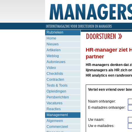
Rubrieken
Home
Nieuws
HR-manager ziet H
Artikelen
partner
Weblog
Autonieuws
HR-managers denken dat zi
Video
lijnmanagers als HR zich on
Checklists
HR analytics een randvoorw
Contracten
Tests & Tools
Vertel een vriend over bov
Opleidingen
Persberichten
Naam ontvanger:
Vacatures
E-mailadres ontvanger:
Reacties
Management
Uw naam:
Algemeen
Uw e-mailadres:
Commercieel