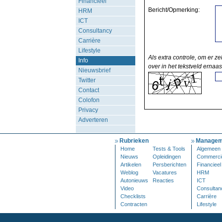
Financieel
Bericht/Opmerking:
HRM
ICT
Consultancy
Carrière
Lifestyle
Als extra controle, om er ze
Info
over in het tekstveld ernaas
Nieuwsbrief
Twitter
Contact
Colofon
Privacy
Adverteren
Rubrieken
Managem
Home
Tests & Tools
Algemeen
Nieuws
Opleidingen
Commerci
Artikelen
Persberichten
Financieel
Weblog
Vacatures
HRM
Autonieuws
Reacties
ICT
Video
Consultan
Checklists
Carrière
Contracten
Lifestyle