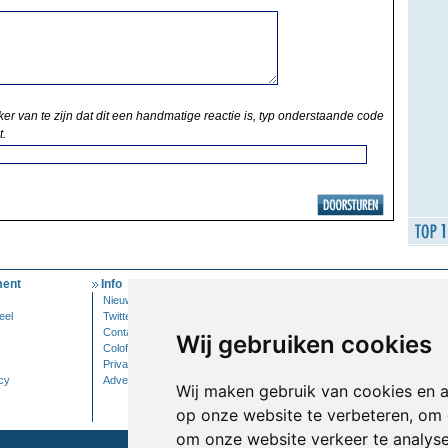
ker van te zijn dat dit een handmatige reactie is, typ onderstaande code
t.
ent
Info
Mijn Account
Nieuwsbrief
Inloggen
eel
Twitter
Contact
Wij gebruiken cookies
Colofon
Privacy
cy
Adverteren
Wij maken gebruik van cookies en 
op onze website te verbeteren, om 
om onze website verkeer te analys