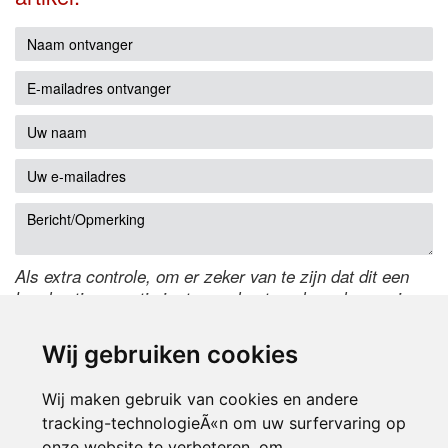
Als extra controle, om er zeker van te zijn dat dit een
handmatige reactie is, typ onderstaande code over in
het tekstveld ernaast. Is het niet te lezen? Klik
hier
om
de code te wijzigen.
Wij gebruiken cookies
Wij maken gebruik van cookies en andere
tracking-technologieÃ«n om uw surfervaring op
onze website te verbeteren, om