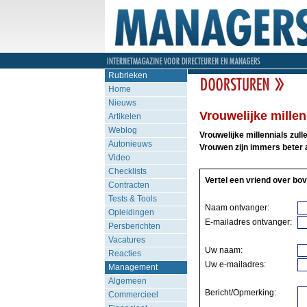
Rubrieken
Home
Nieuws
Vrouwelijke millen
Artikelen
Weblog
Vrouwelijke millennials zull
Autonieuws
Vrouwen zijn immers beter
Video
Checklists
Vertel een vriend over bov
Contracten
Tests & Tools
Naam ontvanger:
Opleidingen
E-mailadres ontvanger:
Persberichten
Vacatures
Uw naam:
Reacties
Uw e-mailadres:
Management
Algemeen
Bericht/Opmerking:
Commercieel