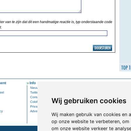
ker van te zijn dat dit een handmatige reactie is, typ onderstaande code
t.
ent
Info
Mijn Account
Nieuwsbrief
Inloggen
eel
Twitter
Contact
Wij gebruiken cookies
Colofon
Privacy
cy
Adverteren
Wij maken gebruik van cookies en 
op onze website te verbeteren, om 
om onze website verkeer te analys