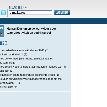
Human Design op de werkvloer voor
teameffectiviteit en bedrijfsgroei
 tien arbeidsmarktontwikkelingen 2022
(1)
n jij een workaholic?’
(1)
 op de vier bedrijven niet bezig met klimaat en
urzaamheid
(3)
 op zeven Nederlanders staat niet achter aanbod van hun
anisatie
(1)
e manieren om te reageren op onterechte kritiek
(1)
 cyber-survivalgids voor managers: hoe ga je om met
eraanvallen?
(1)
d your data
(1)