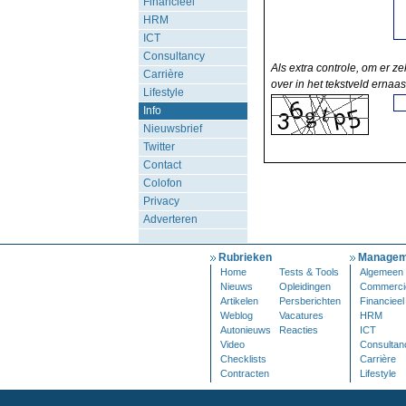
Financieel
HRM
ICT
Consultancy
Als extra controle, om er ze
Carrière
over in het tekstveld ernaas
Lifestyle
Info
Nieuwsbrief
Twitter
Contact
Colofon
Privacy
Adverteren
Rubrieken
Managem
Home
Tests & Tools
Algemeen
Nieuws
Opleidingen
Commerci
Artikelen
Persberichten
Financieel
Weblog
Vacatures
HRM
Autonieuws
Reacties
ICT
Video
Consultan
Checklists
Carrière
Contracten
Lifestyle