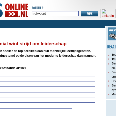
nial wint strijd om leiderschap
en sneller de top bereiken dan hun mannelijke leeftijdsgenoten.
Top
 afgestemd op de eisen van het moderne leiderschap dan mannen.
‘Be
Een
enstaande artikel.
du
Eén
org
Dri
Een
cyb
Min