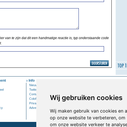
ker van te zijn dat dit een handmatige reactie is, typ onderstaande code
t.
ent
Info
Mijn Account
Nieuwsbrief
Inloggen
eel
Twitter
Contact
Wij gebruiken cookies
Colofon
Privacy
cy
Adverteren
Wij maken gebruik van cookies en 
op onze website te verbeteren, om 
om onze website verkeer te analys