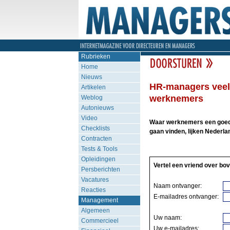
Rubrieken
Home
Nieuws
HR-managers veel 
Artikelen
werknemers
Weblog
Autonieuws
Video
Waar werknemers een goede 
Checklists
gaan vinden, lijken Nederla
Contracten
Tests & Tools
Opleidingen
Vertel een vriend over bov
Persberichten
Vacatures
Naam ontvanger:
Reacties
E-mailadres ontvanger:
Management
Algemeen
Uw naam:
Commercieel
Uw e-mailadres: