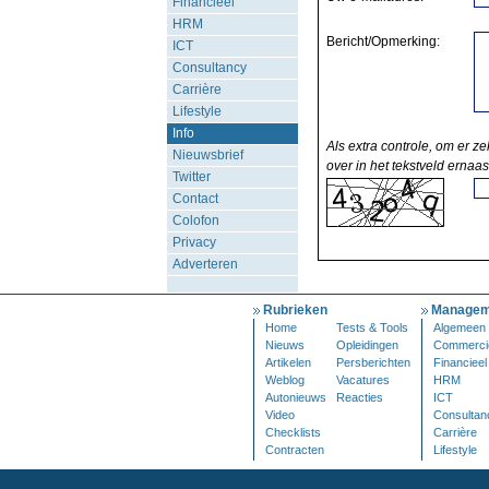
Financieel
HRM
Bericht/Opmerking:
ICT
Consultancy
Carrière
Lifestyle
Info
Als extra controle, om er ze
Nieuwsbrief
over in het tekstveld ernaas
Twitter
Contact
Colofon
Privacy
Adverteren
Rubrieken
Managem
Home
Tests & Tools
Algemeen
Nieuws
Opleidingen
Commerci
Artikelen
Persberichten
Financieel
Weblog
Vacatures
HRM
Autonieuws
Reacties
ICT
Video
Consultan
Checklists
Carrière
Contracten
Lifestyle