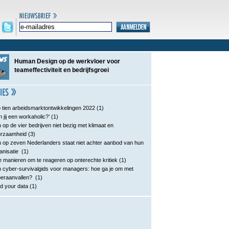
Human Design op de werkvloer voor
teameffectiviteit en bedrijfsgroei
 tien arbeidsmarktontwikkelingen 2022
(1)
n jij een workaholic?’
(1)
 op de vier bedrijven niet bezig met klimaat en
urzaamheid
(3)
 op zeven Nederlanders staat niet achter aanbod van hun
anisatie
(1)
e manieren om te reageren op onterechte kritiek
(1)
 cyber-survivalgids voor managers: hoe ga je om met
eraanvallen?
(1)
d your data
(1)