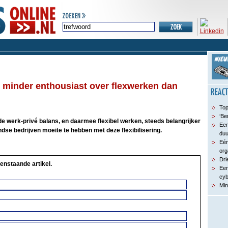
minder enthousiast over flexwerken dan
Top
‘Be
werk-privé balans, en daarmee flexibel werken, steeds belangrijker
Een
ndse bedrijven moeite te hebben met deze flexibilisering.
du
Eén
org
Dri
enstaande artikel.
Een
cyb
Min